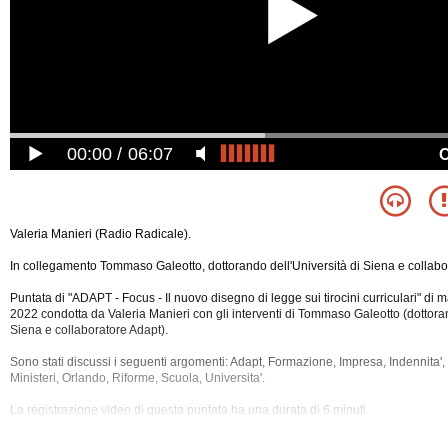
00:00
06:07
Valeria Manieri (Radio Radicale).
In collegamento Tommaso Galeotto, dottorando dell'Università di Siena e collabo
Puntata di "ADAPT - Focus - Il nuovo disegno di legge sui tirocini curriculari" di
2022 condotta da Valeria Manieri con gli interventi di Tommaso Galeotto (dottoran
Siena e collaboratore Adapt).
Sono stati discussi i seguenti argomenti: Adapt, Formazione, Impresa, Indennita', 
Ministeri, Orlando, Riforme, Scuola, Universita'.
La registrazione video di questa puntata ha una durata di 6 minuti.
La rubrica e'
disponibile anche in versione audio.