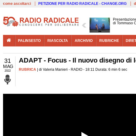
Live
come ascoltarci
PETIZIONE PER RADIO RADICALE - CHANGE.ORG
d
Presentazione
di Tommaso C
PALINSESTO
RIASCOLTA
ARCHIVIO
RUBRICHE
DIRE
ADAPT - Focus - Il nuovo disegno di le
31
MAG
RUBRICA
| di Valeria Manieri - RADIO - 18:11 Durata: 6 min 6 sec
2022