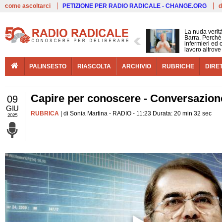
Live
come ascoltarci
PETIZIONE PER RADIO RADICALE - CHANGE.ORG
d
La nuda verit
Barra. Perché 
infermieri ed 
lavoro altrove
PALINSESTO
RIASCOLTA
ARCHIVIO
RUBRICHE
DIRE
Capire per conoscere - Conversazione
09
GIU
RUBRICA
| di Sonia Martina - RADIO - 11:23 Durata: 20 min 32 sec
2025