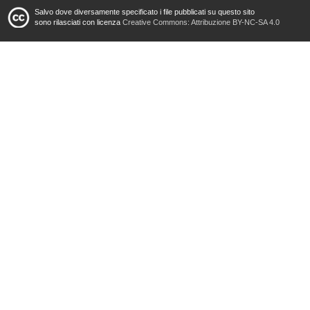
Salvo dove diversamente specificato i file pubblicati su questo sito
sono rilasciati con licenza
Creative Commons: Attribuzione BY-NC-SA 4.0