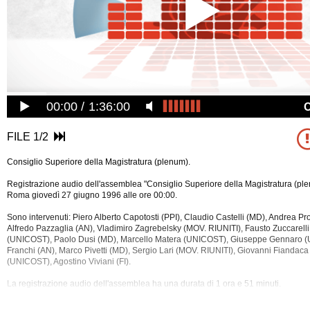
00:00
1:36:00
FILE 1/2
Consiglio Superiore della Magistratura (plenum).
Registrazione audio dell'assemblea "Consiglio Superiore della Magistratura (plen
Roma giovedì 27 giugno 1996 alle ore 00:00.
Sono intervenuti: Piero Alberto Capotosti (PPI), Claudio Castelli (MD), Andrea Pr
Alfredo Pazzaglia (AN), Vladimiro Zagrebelsky (MOV. RIUNITI), Fausto Zuccarelli
(UNICOST), Paolo Dusi (MD), Marcello Matera (UNICOST), Giuseppe Gennaro 
Franchi (AN), Marco Pivetti (MD), Sergio Lari (MOV. RIUNITI), Giovanni Fiandaca (
(UNICOST), Agostino
Viviani (FI).
La registrazione audio dell'assemblea ha una durata di 1 ora e 51 minuti.
Tra gli argomenti discussi: Csm, Magistratura.