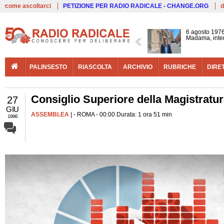
Live
come ascoltarci
PETIZIONE PER RADIO RADICALE - CHANGE.ORG
d
6 agosto 1976
Madama, interv
PALINSESTO
RIASCOLTA
ARCHIVIO
RUBRICHE
DIRE
Consiglio Superiore della Magistratu
27
GIU
ASSEMBLEA
| - ROMA - 00:00 Durata: 1 ora 51 min
1996