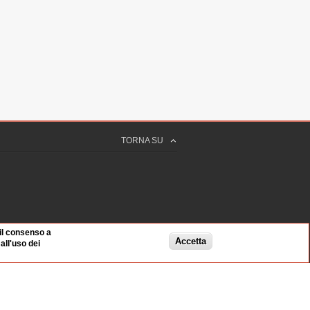
TORNA SU
 il consenso a
Accetta
ll'uso dei