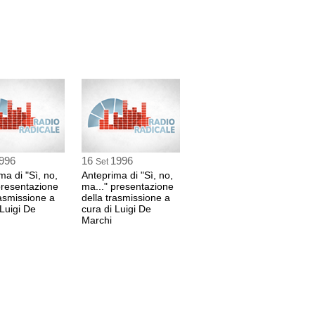
996
16
1996
Set
ma di "Sì, no,
Anteprima di "Sì, no,
presentazione
ma..." presentazione
rasmissione a
della trasmissione a
 Luigi De
cura di Luigi De
Marchi