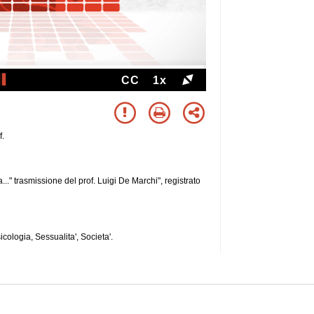
CC
1x
f.
.." trasmissione del prof. Luigi De Marchi", registrato
cologia, Sessualita', Societa'.