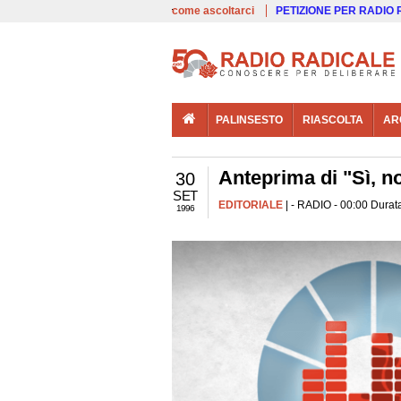
00:00
Live
come ascoltarci
PETIZIONE PER RADIO
PALINSESTO
RIASCOLTA
AR
Anteprima di "Sì, no
30
SET
EDITORIALE
| - RADIO - 00:00 Durata
1996