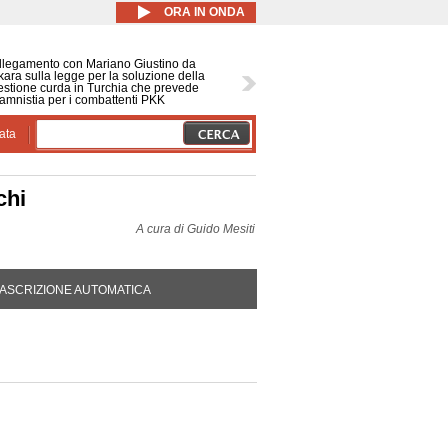
ORA IN ONDA
llegamento con Mariano Giustino da
ara sulla legge per la soluzione della
stione curda in Turchia che prevede
amnistia per i combattenti PKK
ata
chi
A cura di
Guido Mesiti
DA ATTIVA)
ASCRIZIONE AUTOMATICA