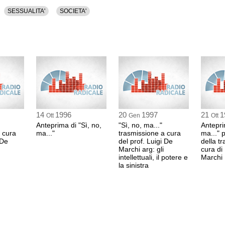
SESSUALITA'
SOCIETA'
14
1996
20
1997
21
1
Ott
Gen
Ott
Anteprima di "Sì, no,
"Sì, no, ma..."
Antepri
 cura
ma..."
trasmissione a cura
ma..." 
 De
del prof. Luigi De
della t
Marchi arg: gli
cura di
intellettuali, il potere e
Marchi
la sinistra