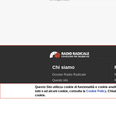
Chi siamo
Dossier Radio Radicale
P
Questo sito
R
L'Archivio
D
Questo Sito utilizza cookie di funzionalità e cookie anali
tutti o ad alcuni cookie, consulta la
Cookie Policy
. Chiu
Redazione
cookie.
La musica da Requiem
I
Infrastruttura informatica
S
Contattaci
Dati societari