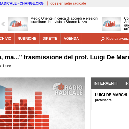
Salta al contenuto principale
 RADICALE - CHANGE.ORG
dossier radio radicale
Medio Oriente in cerca di accordi e elezioni
Co
israeliane. Intervista a Sharon Nizza
Ank
que
un'
CHIVIO
RUBRICHE
DIRETTE
AGENDA
Ricerca avanz
, ma..." trasmissione del prof. Luigi De Mar
: 1 sec
INTERVENTI
(SCHE
TR
LUIGI DE MARCHI
professore