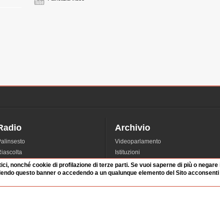
Radio
Archivio
alinsesto
Videoparlamento
iascolta
Istituzioni
irette
Dibattiti
tici, nonché cookie di profilazione di terze parti. Se vuoi saperne di più o negare
dendo questo banner o accedendo a un qualunque elemento del Sito acconsenti a
Rubriche
Manifestazioni
nterviste
Radicali
tatistiche audio/video