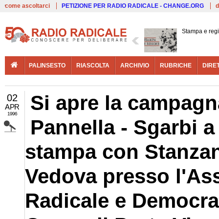
Live
come ascoltarci
PETIZIONE PER RADIO RADICALE - CHANGE.ORG
d
Stampa e reg
PALINSESTO
RIASCOLTA
ARCHIVIO
RUBRICHE
DIRE
Si apre la campagna
02
APR
1996
Pannella - Sgarbi 
stampa con Stanzani
Vedova presso l'Asso
Radicale e Democrat