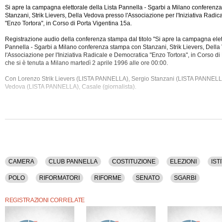
Si apre la campagna elettorale della Lista Pannella - Sgarbi a Milano conferenz
Stanzani, Strik Lievers, Della Vedova presso l'Associazione per l'Iniziativa Radi
"Enzo Tortora", in Corso di Porta Vigentina 15a.
Registrazione audio della conferenza stampa dal titolo "Si apre la campagna elett
Pannella - Sgarbi a Milano conferenza stampa con Stanzani, Strik Lievers, Dell
l'Associazione per l'Iniziativa Radicale e Democratica "Enzo Tortora", in Corso di
che si è tenuta a Milano martedì 2 aprile 1996 alle ore
00:00.
Con Lorenzo Strik Lievers (LISTA PANNELLA), Sergio Stanzani (LISTA PANNELL
Vedova (LISTA PANNELLA), Casale (giornalista).
Sono stati trattati i seguenti argomenti: Camera, Club Pannella, Costituzione, Elezi
Legge Elettorale, Lista Pannella, Lombardia, Milano, Polo, Riformatori, Riforme, 
Questa conferenza stampa ha una durata di 49 minuti.
CAMERA
CLUB PANNELLA
COSTITUZIONE
ELEZIONI
IST
POLO
RIFORMATORI
RIFORME
SENATO
SGARBI
REGISTRAZIONI CORRELATE