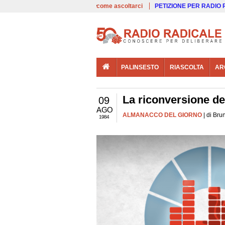
00:00
Live
come ascoltarci
PETIZIONE PER RADIO
PALINSESTO
RIASCOLTA
AR
La riconversione del
09
AGO
ALMANACCO DEL GIORNO
| di Bru
1984