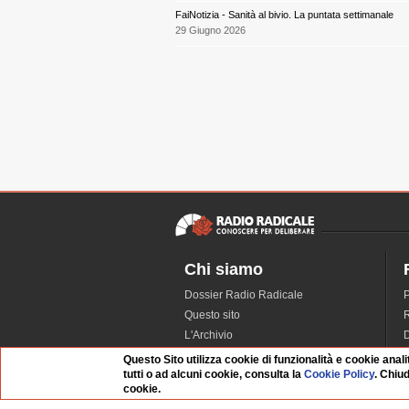
FaiNotizia - Sanità al bivio. La puntata settimanale
29 Giugno 2026
Chi siamo
Dossier Radio Radicale
P
Questo sito
R
L'Archivio
D
Redazione
Questo Sito utilizza cookie di funzionalità e cookie anali
tutti o ad alcuni cookie, consulta la
Cookie Policy
. Chiu
La musica da Requiem
I
cookie.
Infrastruttura informatica
S