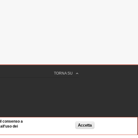
TORNA SU
 il consenso a
Accetta
ll'uso dei