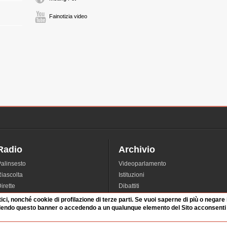
Fainotizia video
Radio
Archivio
alinsesto
Videoparlamento
iascolta
Istituzioni
irette
Dibattiti
Rubriche
Manifestazioni
tici, nonché cookie di profilazione di terze parti. Se vuoi saperne di più o negare
dendo questo banner o accedendo a un qualunque elemento del Sito acconsenti a
nterviste
Radicali
tatistiche audio/video