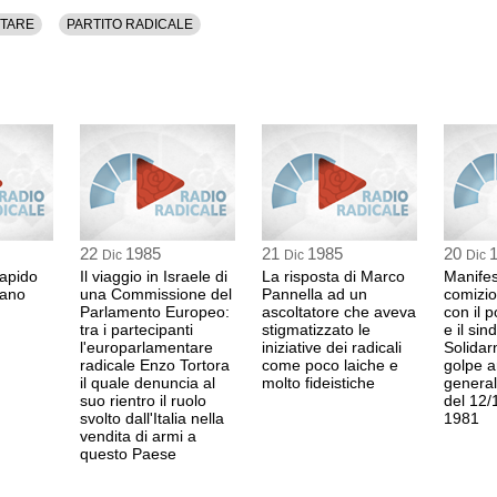
ITARE
PARTITO RADICALE
22
1985
21
1985
20
Dic
Dic
Dic
rapido
Il viaggio in Israele di
La risposta di Marco
Manifes
lano
una Commissione del
Pannella ad un
comizio 
Parlamento Europeo:
ascoltatore che aveva
con il 
tra i partecipanti
stigmatizzato le
e il sin
l'europarlamentare
iniziative dei radicali
Solidar
radicale Enzo Tortora
come poco laiche e
golpe a
il quale denuncia al
molto fideistiche
general
suo rientro il ruolo
del 12/
svolto dall'Italia nella
1981
vendita di armi a
questo Paese