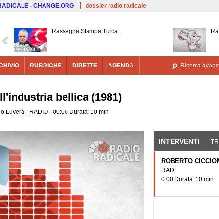
Salta al contenuto principale
 RADICALE - CHANGE.ORG
dossier radio radicale
Rassegna Stampa Turca
Ra
CHIVIO
RUBRICHE
DIRETTE
AGENDA
Ricerca avanz
l'industria bellica (1981)
no Luverà - RADIO - 00:00 Durata: 10 min
INTERVENTI
(SCHE
TR
ROBERTO CICCI
RAD
0:00 Durata: 10 min