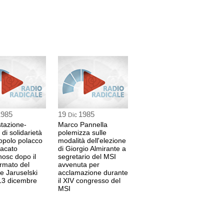
1985
19
1985
Dic
tazione-
Marco Pannella
di solidarietà
polemizza sulle
popolo polacco
modalità dell'elezione
dacato
di Giorgio Almirante a
nosc dopo il
segretario del MSI
rmato del
avvenuta per
e Jaruselski
acclamazione durante
13 dicembre
il XIV congresso del
MSI