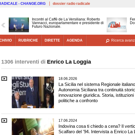
Salta al contenuto principale
 RADICALE - CHANGE.ORG
dossier radio radicale
Incontri al Caffè de La Versiliana: Roberto
Fer
Vannacci, europarlamentare e presidente di
Don
Futuro Nazionale.
CHIVIO
RUBRICHE
DIRETTE
AGENDA
Ricerca avanz
1306 interventi di
Enrico La Loggia
18.06.2026
La Sicilia nel sistema Regionale italiano
Autonomia Siciliana tra continuità stori
innovazione giuridica. Storia, istituzioni
politiche a confronto
17.06.2024
Indovina cosa ti chiedo a cena? Il verti
Scalfaro del '94. Intervista a Enrico La