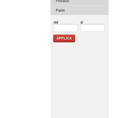
Processi
Partiti
dal
al