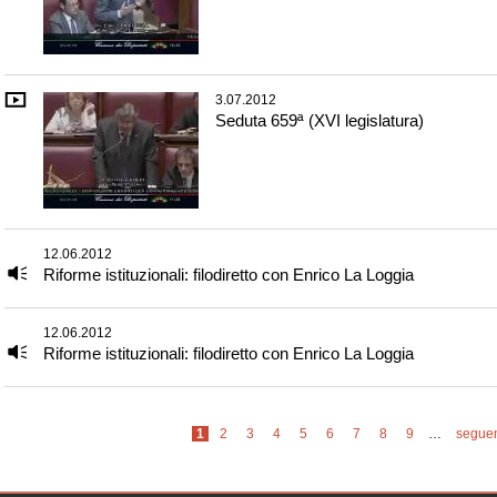
3.07.2012
Seduta 659ª (XVI legislatura)
12.06.2012
Riforme istituzionali: filodiretto con Enrico La Loggia
12.06.2012
Riforme istituzionali: filodiretto con Enrico La Loggia
Pagine
1
2
3
4
5
6
7
8
9
…
seguen