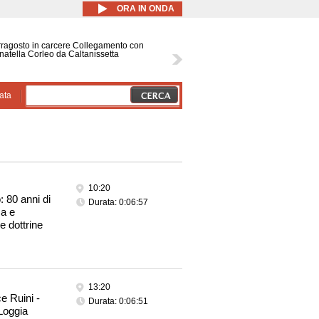
ORA IN ONDA
ragosto in carcere Collegamento con
atella Corleo da Caltanissetta
ata
10:20
: 80 anni di
Durata: 0:06:57
ca e
 e dottrine
13:20
ce Ruini -
Durata: 0:06:51
 Loggia