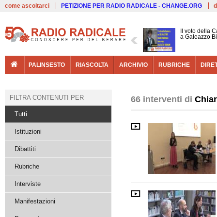
Live
come ascoltarci
PETIZIONE PER RADIO RADICALE - CHANGE.ORG
d
Il voto della 
a Galeazzo B
PALINSESTO
RIASCOLTA
ARCHIVIO
RUBRICHE
DIRE
FILTRA CONTENUTI PER
66 interventi di
Chiar
Tutti
Istituzioni
Dibattiti
Rubriche
Interviste
Manifestazioni