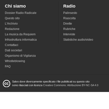
Chi siamo
Radio
Dossier Radio Radicale
Palinsesto
Questo sito
Riascolta
L'Archivio
Dirette
Redazione
Rubriche
La musica da Requiem
Interviste
Infrastruttura informatica
Statistiche audio/video
Contattaci
Dati societari
Organismo di Vigilanza
Whistleblowing
FAQ
Salvo dove diversamente specificato i file pubblicati su questo sito
sono rilasciati con licenza
Creative Commons: Attribuzione BY-NC-SA 4.0