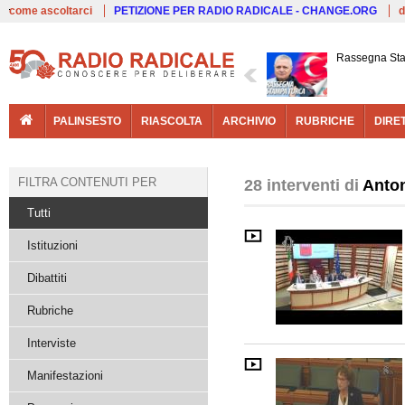
Live
come ascoltarci
PETIZIONE PER RADIO RADICALE - CHANGE.ORG
d
Rassegna St
PALINSESTO
RIASCOLTA
ARCHIVIO
RUBRICHE
DIRE
FILTRA CONTENUTI PER
28 interventi di
Anton
Tutti
Istituzioni
Dibattiti
Rubriche
Interviste
Manifestazioni