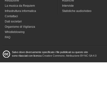
Redazione
Rubriche
La musica da Requiem
Interviste
Infrastruttura informatica
Statistiche audio/video
Contattaci
Dati societari
Organismo di Vigilanza
Whistleblowing
FAQ
Salvo dove diversamente specificato i file pubblicati su questo sito
sono rilasciati con licenza
Creative Commons: Attribuzione BY-NC-SA 4.0