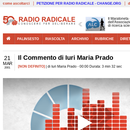
Live
come ascoltarci
PETIZIONE PER RADIO RADICALE - CHANGE.ORG
d
Il Maratoneta
dell'Associazi
di ricerca scie
PALINSESTO
RIASCOLTA
ARCHIVIO
RUBRICHE
DIRE
Il Commento di Iuri Maria Prado
21
MAR
[NON DEFINITO]
| di Iuri Maria Prado - 00:00 Durata: 3 min 32 sec
2001