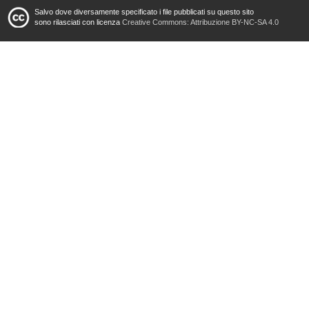
Salvo dove diversamente specificato i file pubblicati su questo sito
sono rilasciati con licenza
Creative Commons: Attribuzione BY-NC-SA 4.0