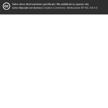
Salvo dove diversamente specificato i file pubblicati su questo sito
sono rilasciati con licenza
Creative Commons: Attribuzione BY-NC-SA 4.0