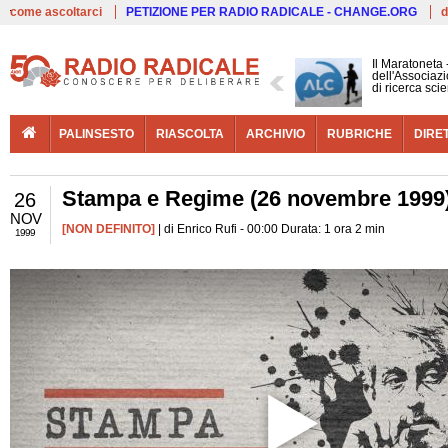
Live
come ascoltarci
PETIZIONE PER RADIO RADICALE - CHANGE.ORG
d
Il Maratoneta
dell'Associazi
di ricerca scie
PALINSESTO
RIASCOLTA
ARCHIVIO
RUBRICHE
DIRE
Stampa e Regime (26 novembre 1999
26
NOV
[NON DEFINITO]
| di Enrico Rufi - 00:00 Durata: 1 ora 2 min
1999