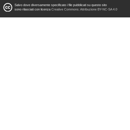
Salvo dove diversamente specificato i file pubblicati su questo sito
sono rilasciati con licenza
Creative Commons: Attribuzione BY-NC-SA 4.0