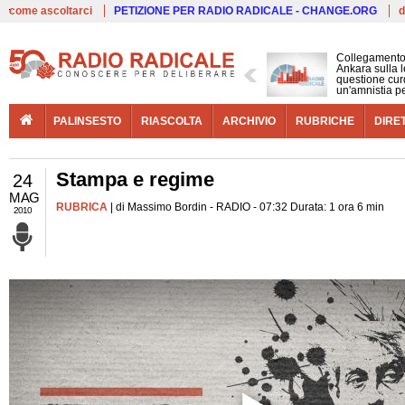
Live
come ascoltarci
PETIZIONE PER RADIO RADICALE - CHANGE.ORG
d
Collegamento
Ankara sulla l
questione cur
un'amnistia p
PALINSESTO
RIASCOLTA
ARCHIVIO
RUBRICHE
DIRE
Stampa e regime
24
MAG
RUBRICA
| di Massimo Bordin - RADIO - 07:32 Durata: 1 ora 6 min
2010