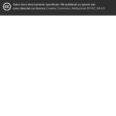
Salvo dove diversamente specificato i file pubblicati su questo sito
sono rilasciati con licenza
Creative Commons: Attribuzione BY-NC-SA 4.0