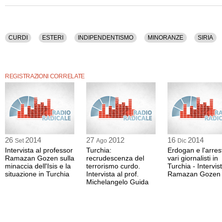
Nel corso dell'intervista sono stati trattati i seguenti temi: Curdi, Esteri, Indipen
Siria, Terrorismo Internazionale, Turchia, Violenza.
La registrazione audio ha una durata di 21 minuti.
CURDI
ESTERI
INDIPENDENTISMO
MINORANZE
SIRIA
REGISTRAZIONI CORRELATE
26
2014
27
2012
16
2014
Set
Ago
Dic
Intervista al professor
Turchia:
Erdogan e l'arres
Ramazan Gozen sulla
recrudescenza del
vari giornalisti in
minaccia dell'Isis e la
terrorismo curdo.
Turchia - Intervis
situazione in Turchia
Intervista al prof.
Ramazan Gozen
Michelangelo Guida