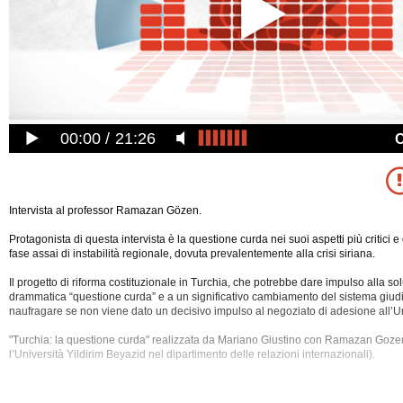
00:00
21:26
Intervista al professor Ramazan Gözen.
Protagonista di questa intervista è la questione curda nei suoi aspetti più critici e 
fase assai di instabilità regionale, dovuta prevalentemente alla crisi siriana.
Il progetto di riforma costituzionale in Turchia, che potrebbe dare impulso alla so
drammatica “questione curda” e a un significativo cambiamento del sistema giudizi
naufragare se non viene dato un decisivo impulso al negoziato di adesione all’
"Turchia: la questione curda" realizzata da Mariano Giustino con Ramazan Goze
l’Università Yildirim Beyazid nel dipartimento delle relazioni internazionali).
L'intervista è stata registrata giovedì 18 ottobre 2012 alle 11:26.