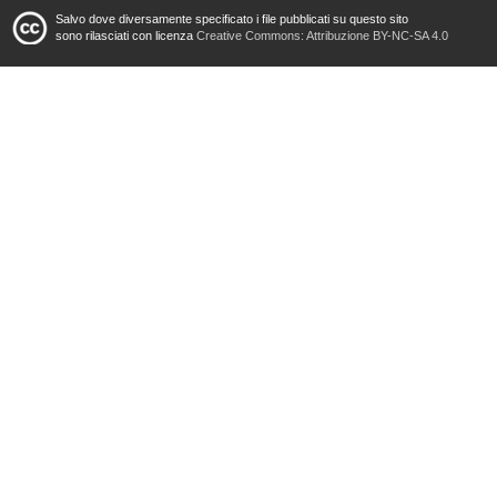
Salvo dove diversamente specificato i file pubblicati su questo sito
sono rilasciati con licenza
Creative Commons: Attribuzione BY-NC-SA 4.0