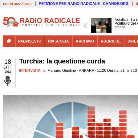
Live
come ascoltarci
PETIZIONE PER RADIO RADICALE - CHANGE.ORG
d
Asiatica - La 
Politburo del 
cinese
PALINSESTO
RIASCOLTA
ARCHIVIO
RUBRICHE
DIRE
Turchia: la questione curda
18
OTT
INTERVISTA
| di Mariano Giustino - ANKARA - 11:26 Durata: 21 min 13
2012