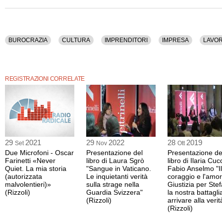
Il contenuto è disponibile anche nella sola versione audio.
BUROCRAZIA
CULTURA
IMPRENDITORI
IMPRESA
LAVO
REGISTRAZIONI CORRELATE
29
2021
29
2022
28
2019
Set
Nov
Ott
Due Microfoni - Oscar
Presentazione del
Presentazione de
Farinetti «Never
libro di Laura Sgrò
libro di Ilaria Cuc
Quiet. La mia storia
"Sangue in Vaticano.
Fabio Anselmo "Il
(autorizzata
Le inquietanti verità
coraggio e l'amor
malvolentieri)»
sulla strage nella
Giustizia per Ste
(Rizzoli)
Guardia Svizzera"
la nostra battagli
(Rizzoli)
arrivare alla verit
(Rizzoli)