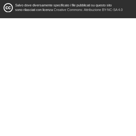
Salvo dove diversamente specificato i file pubblicati su questo sito
sono rilasciati con licenza
Creative Commons: Attribuzione BY-NC-SA 4.0