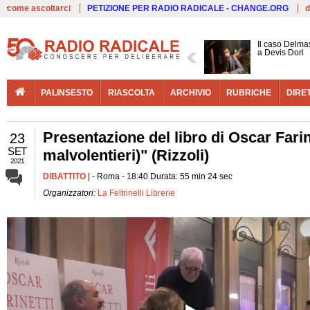
Live
come ascoltarci
PETIZIONE PER RADIO RADICALE - CHANGE.ORG
d
Il caso Delmas
a Devis Dori
PALINSESTO
RIASCOLTA
ARCHIVIO
RUBRICHE
DIRE
Presentazione del libro di Oscar Farin
23
SET
malvolentieri)" (Rizzoli)
2021
DIBATTITO
| - Roma - 18:40 Durata: 55 min 24 sec
Organizzatori:
La Feltrinelli Librerie