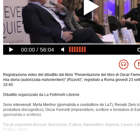
00:00
56:04
Registrazione video del dibattito dal titolo "Presentazione del libro di Oscar Farin
mia storia (autorizzata malvolentieri)" (Rizzoli)", registrato a Roma giovedì 23 se
18:40.
Dibattito organizzato da La Feltrinelli Librerie.
Sono intervenuti: Myrta Merlino (giornalista e conduttrice de La7), Renato Zero (
produttore discografico), Oscar Farinetti (imprenditore, scrittore e fondatore di Ea
(giornalista e scrittore).
Tra gli argomenti discussi: Burocrazia, Cultura, Imprenditori, Impresa, Lavoro, Li
Politica, Storia.
La registrazione video di questo dibatto ha una durata di 55 minuti.