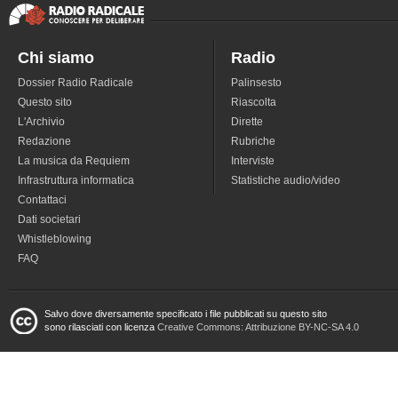
Chi siamo
Radio
Dossier Radio Radicale
Palinsesto
Questo sito
Riascolta
L'Archivio
Dirette
Redazione
Rubriche
La musica da Requiem
Interviste
Infrastruttura informatica
Statistiche audio/video
Contattaci
Dati societari
Whistleblowing
FAQ
Salvo dove diversamente specificato i file pubblicati su questo sito
sono rilasciati con licenza
Creative Commons: Attribuzione BY-NC-SA 4.0