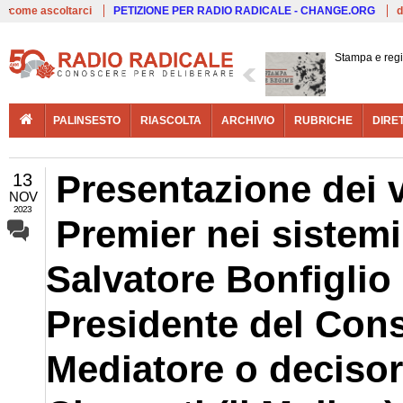
Live
come ascoltarci
PETIZIONE PER RADIO RADICALE - CHANGE.ORG
d
Stampa e reg
PALINSESTO
RIASCOLTA
ARCHIVIO
RUBRICHE
DIRE
Presentazione dei v
13
NOV
2023
Premier nei sistemi
Salvatore Bonfiglio (
Presidente del Consi
Mediatore o deciso