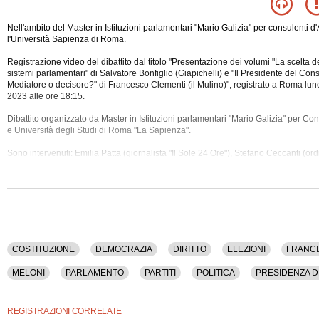
Nell'ambito del Master in Istituzioni parlamentari "Mario Galizia" per consulenti 
l'Università Sapienza di Roma.
Registrazione video del dibattito dal titolo "Presentazione dei volumi "La scelta d
sistemi parlamentari" di Salvatore Bonfiglio (Giapichelli) e "Il Presidente del Consi
Mediatore o decisore?" di Francesco Clementi (il Mulino)", registrato a Roma l
2023 alle ore 18:15.
Dibattito organizzato da Master in Istituzioni parlamentari "Mario Galizia" per Co
e Università degli Studi di Roma "La
Sapienza".
Sono intervenuti: Emilia Patta (giornalista "Il Sole 24 Ore"), Stefano Ceccanti (ordi
Costituzionale Italiano e Comparato all'Università La Sapienza di Roma), Salvato
(ordinario di Diritto Costituzionale Comparato all'Università Roma Tre), Frances
(ordinario di Diritto Pubblico Comparato presso La Sapienza Università di Roma)
Sono stati discussi i seguenti argomenti: Costituzione, Democrazia, Diritto, Elezio
Germania, Governo, Gran Bretagna, Istituzioni, Libro, Meloni, Parlamento, Partiti,
Della Repubblica, Presidenziale, Riforme, Spagna, Storia, Usa.
COSTITUZIONE
DEMOCRAZIA
DIRITTO
ELEZIONI
FRANCI
La registrazione video di questo dibatto ha una durata di 1 ora e 38 minuti.
MELONI
PARLAMENTO
PARTITI
POLITICA
PRESIDENZA D
Questo contenuto è disponibile anche nella sola versione audio.
USA
REGISTRAZIONI CORRELATE