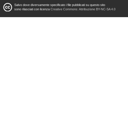
Salvo dove diversamente specificato i file pubblicati su questo sito
sono rilasciati con licenza
Creative Commons: Attribuzione BY-NC-SA 4.0