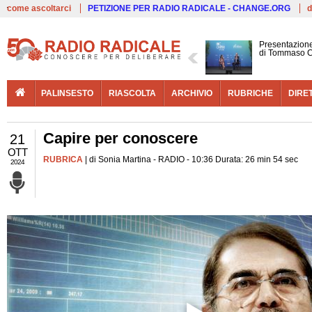
Live
come ascoltarci
PETIZIONE PER RADIO RADICALE - CHANGE.ORG
d
Presentazione
di Tommaso C
PALINSESTO
RIASCOLTA
ARCHIVIO
RUBRICHE
DIRE
Capire per conoscere
21
OTT
RUBRICA
| di Sonia Martina - RADIO - 10:36 Durata: 26 min 54 sec
2024