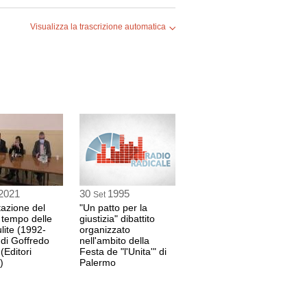
Visualizza la trascrizione automatica
FLICK
ONE
2021
30
1995
Set
azione del
"Un patto per la
l tempo delle
giustizia" dibattito
lite (1992-
organizzato
FLICK
di Goffredo
nell'ambito della
(Editori
Festa de "l'Unita'" di
)
Palermo