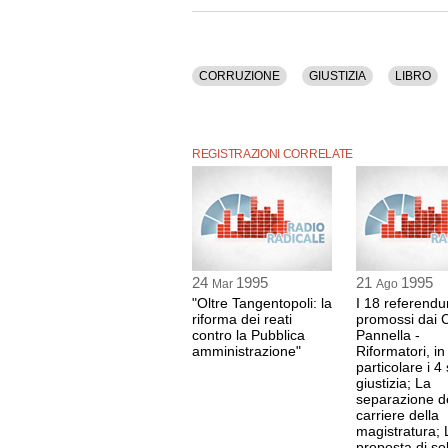
CORRUZIONE
GIUSTIZIA
LIBRO
REGISTRAZIONI CORRELATE
24
1995
21
1995
Mar
Ago
"Oltre Tangentopoli: la
I 18 referend
riforma dei reati
promossi dai 
contro la Pubblica
Pannella -
amministrazione"
Riformatori, in
particolare i 4 
giustizia; La
separazione d
carriere della
magistratura; 
proposta di so