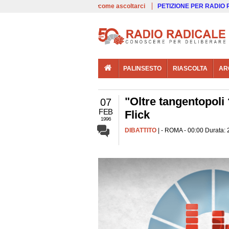
00:00
Live
come ascoltarci
PETIZIONE PER RADIO
PALINSESTO
RIASCOLTA
AR
"Oltre tangentopoli 
07
FEB
Flick
1996
DIBATTITO
| - ROMA - 00:00 Durata: 