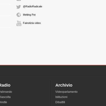
@RadioRadicale
Melting Pot
Fainotizia video
Radio
Archivio
alinsesto
Videoparlamento
iascolta
Istituzioni
irette
Dibattiti