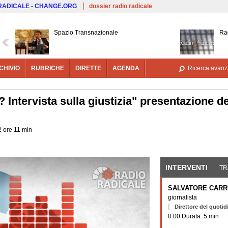
Salta al contenuto principale
 RADICALE - CHANGE.ORG
dossier radio radicale
Spazio Transnazionale
Ra
CHIVIO
RUBRICHE
DIRETTE
AGENDA
Ricerca avanz
? Intervista sulla giustizia" presentazione d
2 ore 11 min
INTERVENTI
(SCHE
TR
SALVATORE CAR
giornalista
Direttore del quotid
0:00 Durata: 5 min