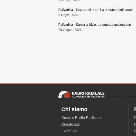
FaiNotizia - Il lavoro di cura. La puntata settimanale
6 Luglio 2026
FaiNotizia - Sanità al bivio. La puntata settimanale
29 Giugno 2026
Chi siamo
Dossier Radio Radicale
P
Questo sito
R
L'Archivio
D