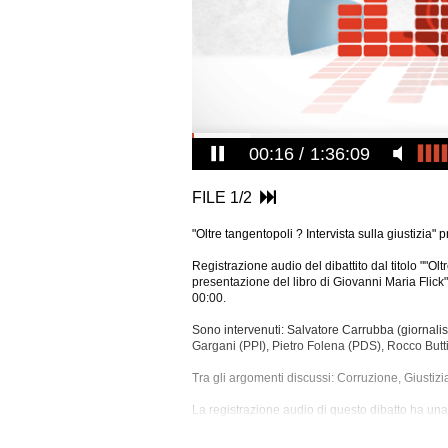
00:17
1:36:09
FILE 1/2
"Oltre tangentopoli ? Intervista sulla giustizia"
Registrazione audio del dibattito dal titolo ""Oltr
presentazione del libro di Giovanni Maria Flick
00:00.
Sono intervenuti: Salvatore Carrubba (giornalis
Gargani (PPI), Pietro Folena (PDS), Rocco Butt
Tra gli argomenti discussi: Corruzione, Giustizia
La
registrazione audio di questo dibatto ha una 