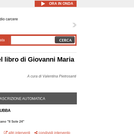
ORA IN ONDA
dio carcere
ata
el libro di Giovanni Maria
A cura di
Valentina Pietrosanti
DA ATTIVA)
ASCRIZIONE AUTOMATICA
RUBBA
iano "Il Sole 24"
altri interventi
condividi intervento