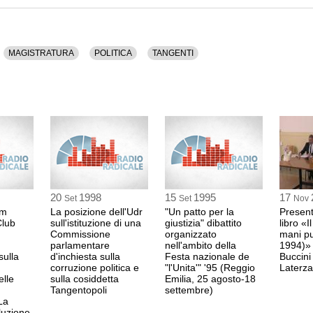
GIOVANNI MARIA 
professore
MAGISTRATURA
POLITICA
TANGENTI
domande
1:22 Durata: 12 min
ROCCO BUTTIGLI
CDU
1:34 Durata: 12 min
PIETRO FOLENA
PDS
20
1998
15
1995
17
Set
Set
Nov
1:46 Durata: 14 min
um
La posizione dell'Udr
"Un patto per la
Present
Club
sull'istituzione di una
giustizia" dibattito
libro «I
Commissione
organizzato
mani pu
GIOVANNI MARIA 
parlamentare
nell'ambito della
1994)» 
avvocato
sulla
d'inchiesta sulla
Festa nazionale de
Buccini 
corruzione politica e
"l'Unita'" '95 (Reggio
Laterza
2:00 Durata: 11 min
elle
sulla cosiddetta
Emilia, 25 agosto-18
Tangentopoli
settembre)
La
luzione