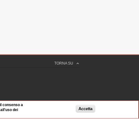
TORNA SU
 il consenso a
Accetta
ll'uso dei