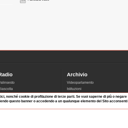
Radio
Archivio
alinsesto
Videoparlamento
iascolta
Istituzioni
irette
Dibattiti
tici, nonché cookie di profilazione di terze parti. Se vuoi saperne di più o negare
dendo questo banner o accedendo a un qualunque elemento del Sito acconsenti a
Rubriche
Manifestazioni
nterviste
Radicali
tatistiche audio/video