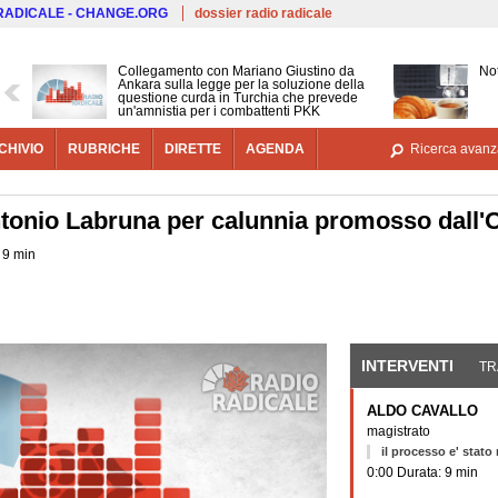
Salta al contenuto principale
 RADICALE - CHANGE.ORG
dossier radio radicale
Collegamento con Mariano Giustino da
Not
Ankara sulla legge per la soluzione della
questione curda in Turchia che prevede
un'amnistia per i combattenti PKK
CHIVIO
RUBRICHE
DIRETTE
AGENDA
Ricerca avanz
tonio Labruna per calunnia promosso dall'
 9 min
INTERVENTI
(SCHE
TR
ALDO CAVALLO
magistrato
il processo e' stato
0:00 Durata: 9 min