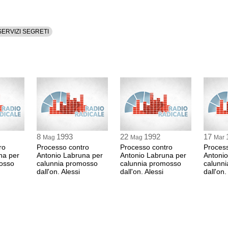
SERVIZI SEGRETI
8
1993
22
1992
17
Mag
Mag
Mar
ro
Processo contro
Processo contro
Proces
na per
Antonio Labruna per
Antonio Labruna per
Antonio
osso
calunnia promosso
calunnia promosso
calunn
dall'on. Alessi
dall'on. Alessi
dall'on.