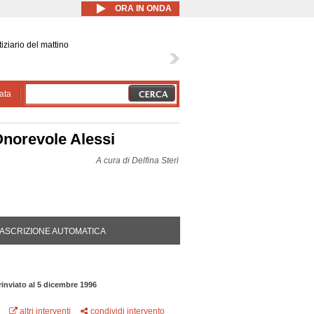
ORA IN ONDA
iziario del mattino
ata
Onorevole Alessi
A cura di
Delfina Steri
DA ATTIVA)
ASCRIZIONE AUTOMATICA
 rinviato al 5 dicembre 1996
altri interventi
condividi intervento