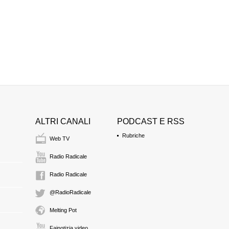
ALTRI CANALI
PODCAST E RSS
Rubriche
Web TV
Radio Radicale
Radio Radicale
@RadioRadicale
Melting Pot
Fainotizia video