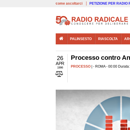
00:00
Live
come ascoltarci
PETIZIONE PER RADIO
PALINSESTO
RIASCOLTA
AR
Processo contro An
26
APR
PROCESSO
| - ROMA - 00:00 Durata:
1996