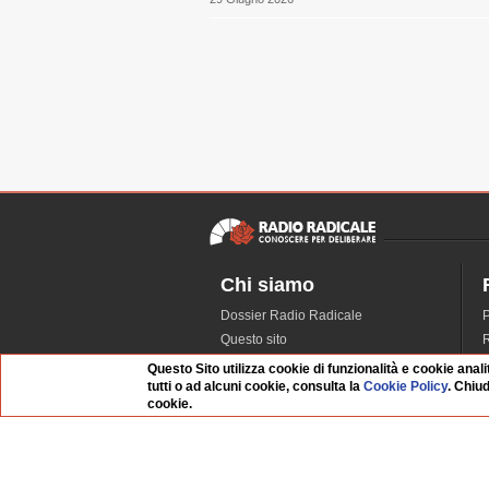
Chi siamo
Dossier Radio Radicale
P
Questo sito
R
L'Archivio
D
Questo Sito utilizza cookie di funzionalità e cookie anali
tutti o ad alcuni cookie, consulta la
Cookie Policy
. Chiu
Redazione
cookie.
La musica da Requiem
I
Infrastruttura informatica
S
Contattaci
Dati societari