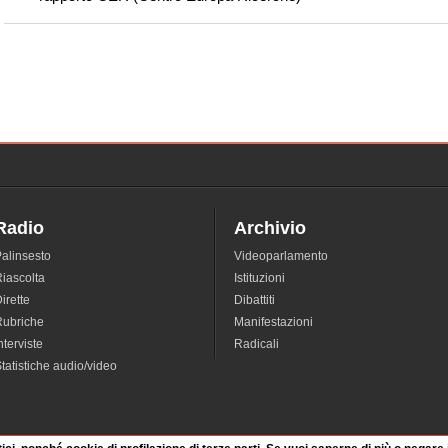
Radio
Archivio
alinsesto
Videoparlamento
iascolta
Istituzioni
irette
Dibattiti
Rubriche
Manifestazioni
nterviste
Radicali
tatistiche audio/video