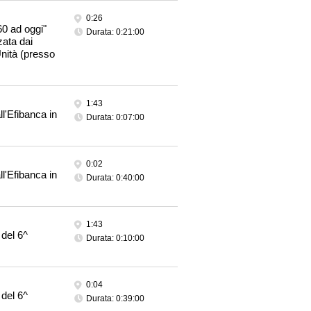
0:26
60 ad oggi"
Durata: 0:21:00
zata dai
Unità (presso
1:43
l'Efibanca in
Durata: 0:07:00
0:02
l'Efibanca in
Durata: 0:40:00
1:43
 del 6^
Durata: 0:10:00
0:04
 del 6^
Durata: 0:39:00