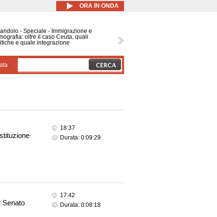
ORA IN ONDA
Bandolo - Speciale - Immigrazione e
ografia: oltre il caso Ceuta, quali
itiche e quale integrazione
ata
18:37
stituzione
Durata: 0:09:29
17:42
l Senato
Durata: 0:08:18