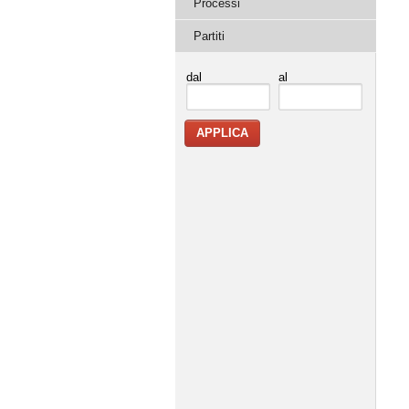
Processi
Partiti
dal
al