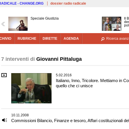
Salta al contenuto principale
 RADICALE - CHANGE.ORG
dossier radio radicale
Speciale Giustizia
Il 
dem
pol
CHIVIO
RUBRICHE
DIRETTE
AGENDA
Ricerca avanz
7 interventi di
Giovanni Pittaluga
5.02.2016
Italiano, Inno, Tricolore. Mettiamo in Co
quello che ci unisce
10.11.2008
Commissioni Bilancio, Finanze e tesoro, Affari costituzionali de