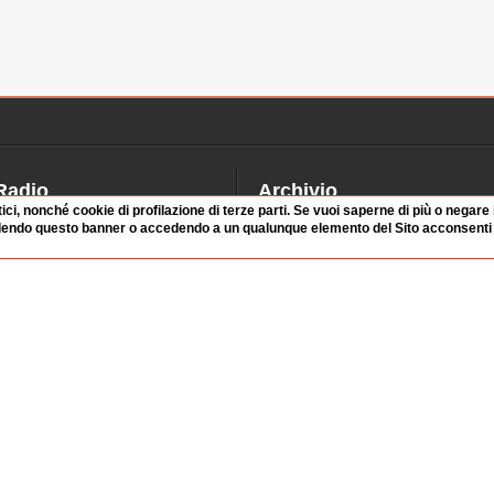
Radio
Archivio
tici, nonché cookie di profilazione di terze parti. Se vuoi saperne di più o negare
alinsesto
Videoparlamento
dendo questo banner o accedendo a un qualunque elemento del Sito acconsenti a
iascolta
Istituzioni
irette
Dibattiti
Rubriche
Manifestazioni
nterviste
Radicali
tatistiche audio/video