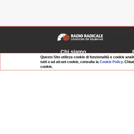
Chi siamo
Questo Sito utilizza cookie di funzionalità e cookie anali
Dossier Radio Radicale
P
tutti o ad alcuni cookie, consulta la
Cookie Policy
. Chiu
cookie.
Questo sito
R
L'Archivio
D
Redazione
La musica da Requiem
I
Infrastruttura informatica
S
Contattaci
Dati societari
Whistleblowing
FAQ