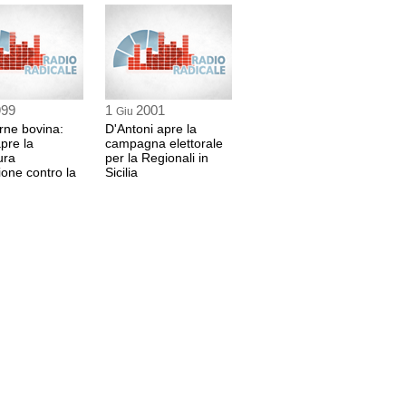
999
1
2001
Giu
arne bovina:
D'Antoni apre la
pre la
campagna elettorale
ura
per la Regionali in
ione contro la
Sicilia