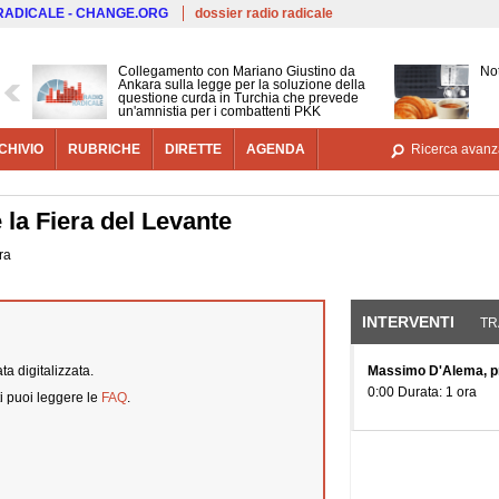
Salta al contenuto principale
 RADICALE - CHANGE.ORG
dossier radio radicale
Collegamento con Mariano Giustino da
Not
Ankara sulla legge per la soluzione della
questione curda in Turchia che prevede
un'amnistia per i combattenti PKK
CHIVIO
RUBRICHE
DIRETTE
AGENDA
Ricerca avanz
 la Fiera del Levante
ra
INTERVENTI
(SCHE
TR
a digitalizzata.
Massimo D'Alema, pre
0:00 Durata: 1 ora
i puoi leggere le
FAQ
.