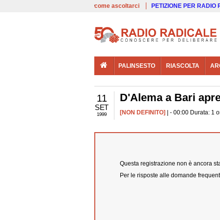
00:00
Live
come ascoltarci
PETIZIONE PER RADIO
PALINSESTO
RIASCOLTA
AR
D'Alema a Bari apre
11
SET
[NON DEFINITO]
| - 00:00 Durata: 1 o
1999
Questa registrazione non è ancora stat
Per le risposte alle domande frequent