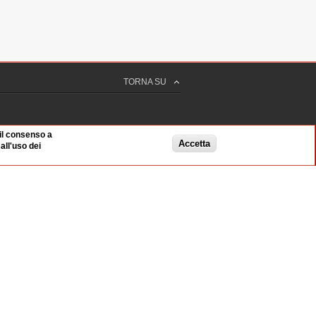
TORNA SU
 il consenso a
Accetta
ll'uso dei