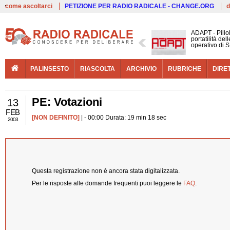
Live
come ascoltarci
PETIZIONE PER RADIO RADICALE - CHANGE.ORG
d
ADAPT - Pillo
portatilità de
operativo di S
PALINSESTO
RIASCOLTA
ARCHIVIO
RUBRICHE
DIRE
PE: Votazioni
13
FEB
[NON DEFINITO]
| - 00:00 Durata: 19 min 18 sec
2003
Questa registrazione non è ancora stata digitalizzata.
Per le risposte alle domande frequenti puoi leggere le
FAQ
.