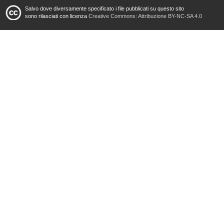
Salvo dove diversamente specificato i file pubblicati su questo sito
sono rilasciati con licenza
Creative Commons: Attribuzione BY-NC-SA 4.0