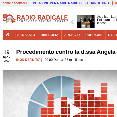
Live
come ascoltarci
PETIZIONE PER RADIO RADICALE - CHANGE.ORG
d
Asiatica - La 
Politburo del 
cinese
PALINSESTO
RIASCOLTA
ARCHIVIO
RUBRICHE
DIRE
Procedimento contro la d.ssa Angela
19
APR
[NON DEFINITO]
| - 00:00 Durata: 35 min 5 sec
2002