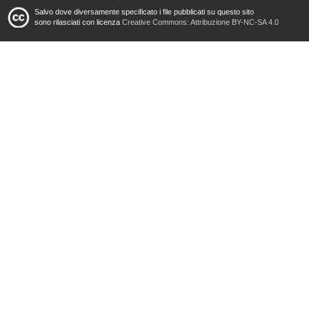
Salvo dove diversamente specificato i file pubblicati su questo sito
sono rilasciati con licenza
Creative Commons: Attribuzione BY-NC-SA 4.0