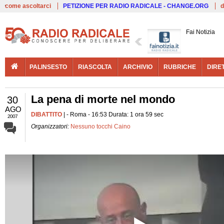
Live
come ascoltarci
PETIZIONE PER RADIO RADICALE - CHANGE.ORG
d
Fai Notizia
PALINSESTO
RIASCOLTA
ARCHIVIO
RUBRICHE
DIRE
La pena di morte nel mondo
30
AGO
DIBATTITO
| - Roma - 16:53 Durata: 1 ora 59 sec
2007
Organizzatori:
Nessuno tocchi Caino