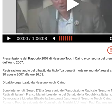
00:00
1:06:08
Presentazione del Rapporto 2007 di Nessuno Tocchi Caino e consegna del premi
dell'Anno 2007.
Registrazione audio del dibattito dal titolo "La pena di morte nel mondo", regist
30 agosto 2007 alle ore 16:53.
Dibattito organizzato da Nessuno tocchi Caino.
Sono intervenuti: Sergio D'Elia (segretario dell'Associazione Radicale Nessuno 
Radicali Italiani), Franco Marini (presidente del Senato della Repubblica Italiana
Democrazia è Libertà), Elisabetta Zamparutti (tesoriera di Nessuno Tocchi Caino, R
Romano Prodi
(presidente del Consiglio dei Ministri, L'Unione), Paul Kagame (p
Repubblica del Ruanda), Marco Pannella (presidente dell'Associazione Radica
Caino, Radicali Italiani).