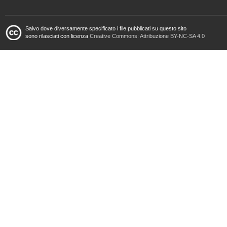
Salvo dove diversamente specificato i file pubblicati su questo sito
sono rilasciati con licenza
Creative Commons: Attribuzione BY-NC-SA 4.0