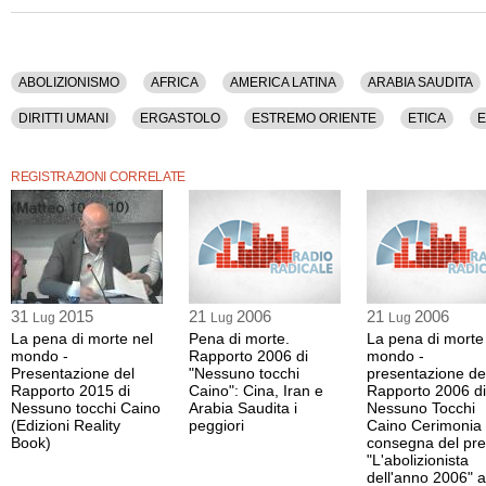
Sono stati discussi i seguenti argomenti: Abolizionismo, Africa, America Latina, Ar
Associazioni, Cina, Criminalita', Democrazia, Diritti Umani, Ergastolo, Estremo Or
Giustizia, Iran, Islam, Medio Oriente, Onu, Pakistan, Pena Di Morte, Premio, Radic
Storia, Totalitarismo, Unione Europea, Usa.
ABOLIZIONISMO
AFRICA
AMERICA LATINA
ARABIA SAUDITA
La registrazione audio di questo dibatto ha una durata di 1 ora.
DIRITTI UMANI
ERGASTOLO
ESTREMO ORIENTE
ETICA
PAKISTAN
PENA DI MORTE
PREMIO
RADICALI ITALIANI
R
REGISTRAZIONI CORRELATE
31
2015
21
2006
21
2006
Lug
Lug
Lug
La pena di morte nel
Pena di morte.
La pena di morte
mondo -
Rapporto 2006 di
mondo -
Presentazione del
"Nessuno tocchi
presentazione de
Rapporto 2015 di
Caino": Cina, Iran e
Rapporto 2006 di
Nessuno tocchi Caino
Arabia Saudita i
Nessuno Tocchi
(Edizioni Reality
peggiori
Caino Cerimonia 
Book)
consegna del pre
"L'abolizionista
dell'anno 2006" a