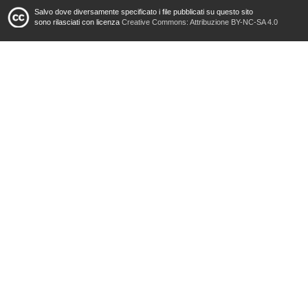
Salvo dove diversamente specificato i file pubblicati su questo sito
sono rilasciati con licenza
Creative Commons: Attribuzione BY-NC-SA 4.0