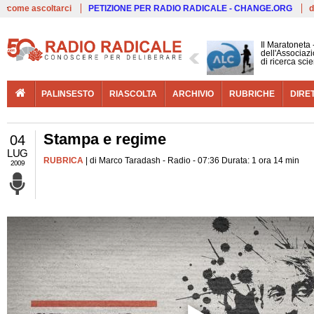
Live
come ascoltarci
PETIZIONE PER RADIO RADICALE - CHANGE.ORG
d
Il Maratoneta
dell'Associazi
di ricerca scie
PALINSESTO
RIASCOLTA
ARCHIVIO
RUBRICHE
DIRE
Stampa e regime
04
LUG
RUBRICA
| di Marco Taradash - Radio - 07:36 Durata: 1 ora 14 min
2009