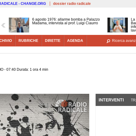
Salta al contenuto principale
 RADICALE - CHANGE.ORG
dossier radio radicale
6 agosto 1976: allarme bomba a Palazzo
La 
Madama, intervista al prof. Luigi Ciaurro
Bar
inf
lav
CHIVIO
RUBRICHE
DIRETTE
AGENDA
Ricerca avanz
O - 07:40 Durata: 1 ora 4 min
INTERVENTI
(SCHE
TR