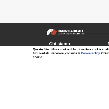
Chi siamo
Questo Sito utilizza cookie di funzionalità e cookie anali
Dossier Radio Radicale
P
tutti o ad alcuni cookie, consulta la
Cookie Policy
. Chiu
Questo sito
R
cookie.
L'Archivio
D
Redazione
La musica da Requiem
I
Infrastruttura informatica
S
Contattaci
Dati societari
Whistleblowing
FAQ