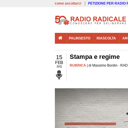
00:00
Live
come ascoltarci
PETIZIONE PER RADIO
PALINSESTO
RIASCOLTA
AR
Stampa e regime
15
FEB
RUBRICA
| di Massimo Bordin - RADI
2011