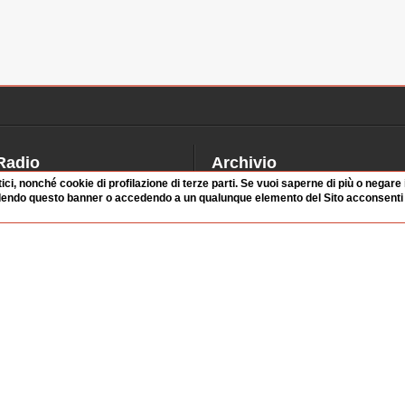
Radio
Archivio
tici, nonché cookie di profilazione di terze parti. Se vuoi saperne di più o negare
alinsesto
Videoparlamento
dendo questo banner o accedendo a un qualunque elemento del Sito acconsenti a
iascolta
Istituzioni
irette
Dibattiti
Rubriche
Manifestazioni
nterviste
Radicali
tatistiche audio/video