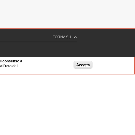
TORNA SU
 il consenso a
Accetta
ll'uso dei