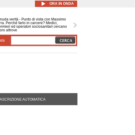
ORA IN ONDA
nuda verità - Punto di vista con Massimo
ra. Perché farlo in carcere? Medici,
ermieri ed operatori sociosanitari cercano
oro altrove
ata
DA ATTIVA)
ASCRIZIONE AUTOMATICA