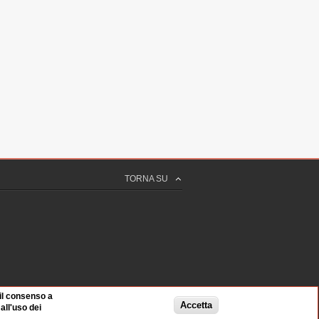
TORNA SU
 il consenso a
Accetta
ll'uso dei