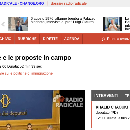
Salta al contenuto principale
 RADICALE - CHANGE.ORG
dossier radio radicale
6 agosto 1976: allarme bomba a Palazzo
La 
Madama, intervista al prof. Luigi Ciaurro
Bar
inf
lav
CHIVIO
RUBRICHE
DIRETTE
AGENDA
Ricerca avanz
ee e le proposte in campo
2:00 Durata: 52 min 39 sec
re sulle politiche di immigrazione
INTERVENTI
(SCHE
TR
KHALID CHAOUKI
deputato
(PD)
12:00 Durata: 3 min 2