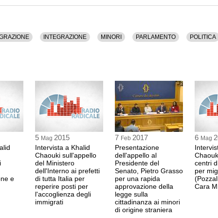
RENATA POLVERIN
 dura 52 minuti.
deputata
(PDL)
12:33 Durata: 2 min 5
solo formato audio.
IGRAZIONE
INTEGRAZIONE
MINORI
PARLAMENTO
POLITICA
MARIO MARAZZITI
deputato
(SCELTA CI
12:36 Durata: 2 min 1
KHALID CHAOUKI
deputato
(PD)
12:38 Durata: 3 min 5
5
2015
7
2017
6
2
Mag
Feb
Mag
alid
Intervista a Khalid
Presentazione
Intervis
RENATA POLVERIN
Chaouki sull'appello
dell'appello al
Chaouki
deputata
(PDL)
i
del Ministero
Presidente del
centri 
12:42 Durata: 2 min 5
dell'Interno ai prefetti
Senato, Pietro Grasso
per migr
one e
di tutta Italia per
per una rapida
(Pozzal
reperire posti per
approvazione della
Cara M
l'accoglienza degli
legge sulla
MARIO MARAZZITI
immigrati
cittadinanza ai minori
deputato
(SCELTA CI
di origine straniera
12:45 Durata: 1 min 2