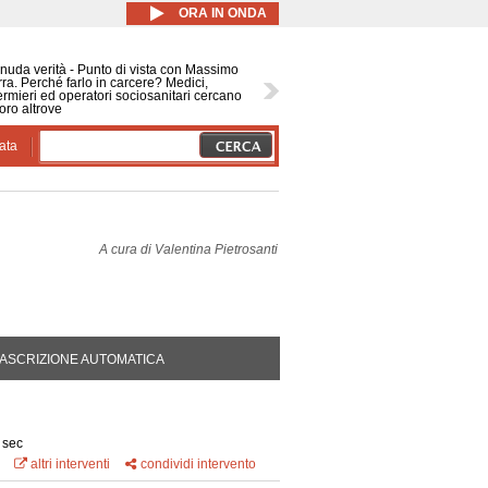
ORA IN ONDA
nuda verità - Punto di vista con Massimo
ra. Perché farlo in carcere? Medici,
ermieri ed operatori sociosanitari cercano
oro altrove
ata
A cura di
Valentina Pietrosanti
DA ATTIVA)
ASCRIZIONE AUTOMATICA
 sec
altri interventi
condividi intervento