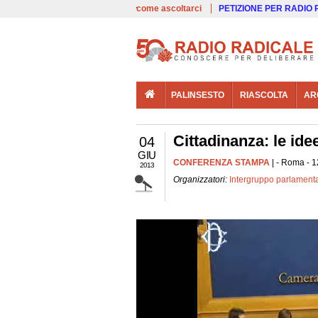
00:00
Live
come ascoltarci
PETIZIONE PER RADIO
PALINSESTO
RIASCOLTA
AR
Cittadinanza: le id
04
GIU
CONFERENZA STAMPA
| - Roma - 1
2013
Organizzatori:
Intergruppo parlamenta