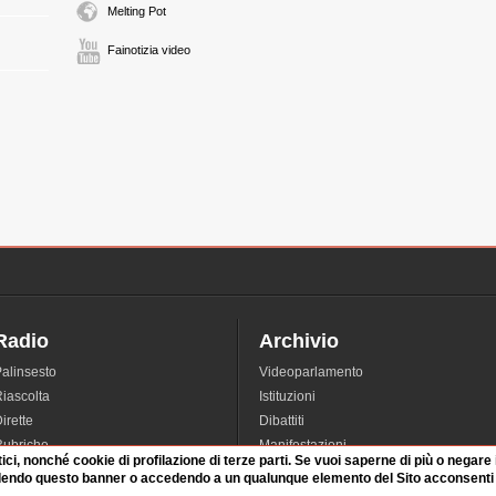
Melting Pot
Fainotizia video
Radio
Archivio
alinsesto
Videoparlamento
iascolta
Istituzioni
irette
Dibattiti
Rubriche
Manifestazioni
tici, nonché cookie di profilazione di terze parti. Se vuoi saperne di più o negare
nterviste
Radicali
dendo questo banner o accedendo a un qualunque elemento del Sito acconsenti a
tatistiche audio/video