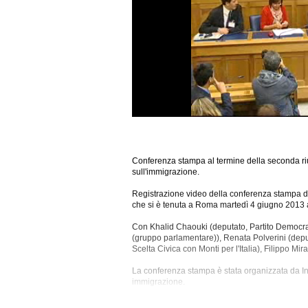
Conferenza stampa al termine della seconda ri
sull'immigrazione.
Registrazione video della conferenza stampa dal
che si è tenuta a Roma martedì 4 giugno 2013 a
Con Khalid Chaouki (deputato, Partito Democrat
(gruppo parlamentare)), Renata Polverini (deput
Scelta Civica con Monti per l'Italia), Filippo M
La conferenza stampa è stata
organizzata da In
immigrazione.
Tra gli argomenti discussi: Cittadinanza, Diritti