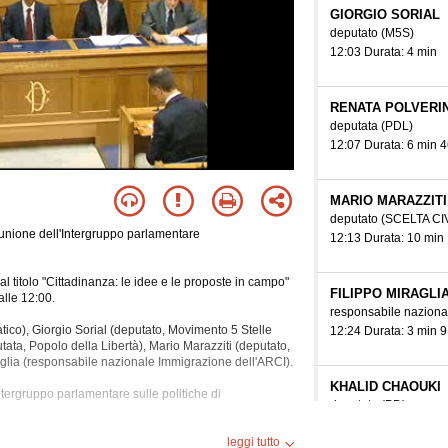
GIORGIO SORIAL
deputato
(M5S)
12:03 Durata: 4 min
RENATA POLVERIN
deputata
(PDL)
12:07 Durata: 6 min 4
MARIO MARAZZITI
deputato
(SCELTA CI
unione dell'Intergruppo parlamentare
12:13 Durata: 10 min
 titolo "Cittadinanza: le idee e le proposte in campo"
FILIPPO MIRAGLI
lle 12:00.
responsabile naziona
ico), Giorgio Sorial (deputato, Movimento 5 Stelle
12:24 Durata: 3 min 9
ata, Popolo della Libertà), Mario Marazziti (deputato,
iraglia (responsabile nazionale Immigrazione dell'ARCI).
KHALID CHAOUKI
tergruppo parlamentare sulle politiche di
deputato
(PD)
12:27 Durata: 5 min 5
 Civili, Immigrazione, Integrazione, Minori, Parlamento,
leggi tutto