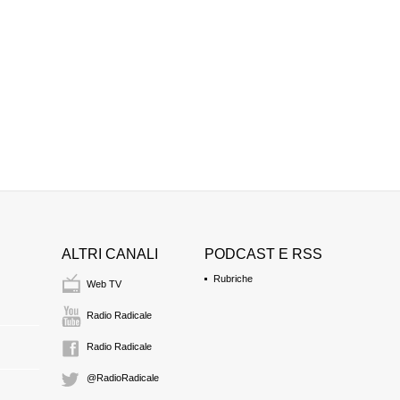
RENATA POLVERIN
deputata
(PDL)
12:46 Durata: 2 min 2
MARIO MARAZZITI
deputato
(SCELTA CI
12:49 Durata: 2 min 1
KHALID CHAOUKI
deputato
(PD)
12:51 Durata: 1 min 1
ALTRI CANALI
PODCAST E RSS
Rubriche
Web TV
Radio Radicale
Radio Radicale
@RadioRadicale