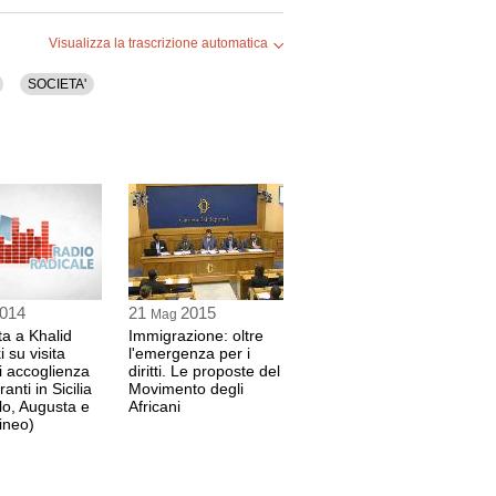
I
Visualizza la trascrizione automatica
1 sec
SOCIETA'
VICA)
9 sec
9 sec
014
21
2015
Mag
ta a Khalid
Immigrazione: oltre
I
 su visita
l'emergenza per i
di accoglienza
diritti. Le proposte del
8 sec
anti in Sicilia
Movimento degli
lo, Augusta e
Africani
ineo)
VICA)
2 sec