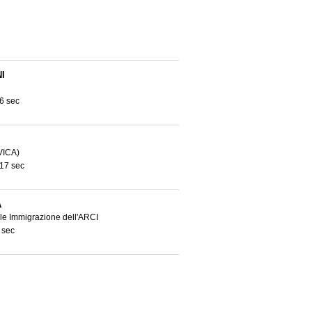
I
6 sec
VICA)
 17 sec
A
le Immigrazione dell'ARCI
 sec
6 sec