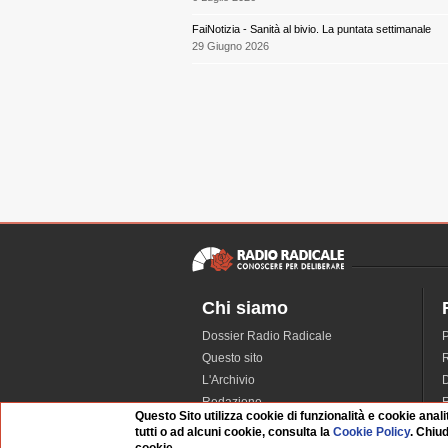
FaiNotizia - Sanità al bivio. La puntata settimanale
29 Giugno 2026
Chi siamo
Dossier Radio Radicale
P
Questo sito
R
L'Archivio
D
Redazione
Questo Sito utilizza cookie di funzionalità e cookie anali
La musica da Requiem
I
tutti o ad alcuni cookie, consulta la
Cookie Policy
. Chiu
Infrastruttura informatica
S