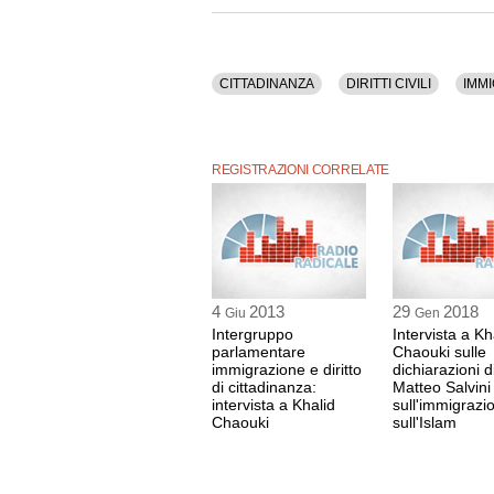
Politica, Societa'.
La registrazione video della conferenza stampa
La conferenza stampa è disponibile anche nel 
CITTADINANZA
DIRITTI CIVILI
IMM
REGISTRAZIONI CORRELATE
4
2013
29
2018
Giu
Gen
Intergruppo
Intervista a Kh
parlamentare
Chaouki sulle
immigrazione e diritto
dichiarazioni d
di cittadinanza:
Matteo Salvini
intervista a Khalid
sull'immigrazi
Chaouki
sull'Islam