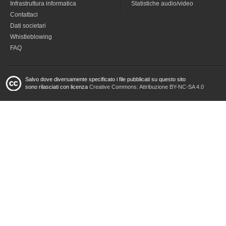
Infrastruttura informatica
Statistiche audio/video
Contattaci
Dati societari
Whistleblowing
FAQ
Salvo dove diversamente specificato i file pubblicati su questo sito
sono rilasciati con licenza
Creative Commons: Attribuzione BY-NC-SA 4.0