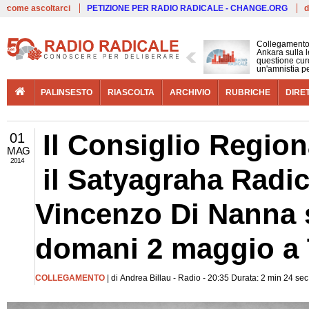
Live
come ascoltarci
PETIZIONE PER RADIO RADICALE - CHANGE.ORG
d
Collegamento
Ankara sulla l
questione cur
un'amnistia p
PALINSESTO
RIASCOLTA
ARCHIVIO
RUBRICHE
DIRE
Il Consiglio Region
01
MAG
2014
il Satyagraha Radi
Vincenzo Di Nanna 
domani 2 maggio a 
COLLEGAMENTO
| di Andrea Billau - Radio - 20:35 Durata: 2 min 24 sec