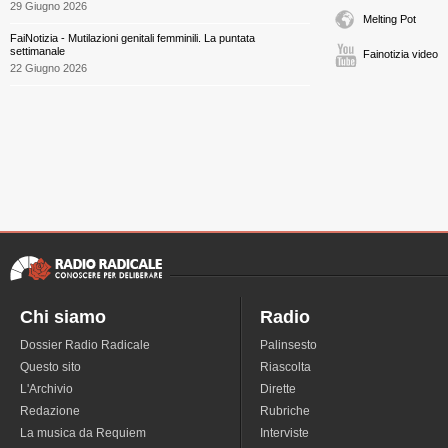
29 Giugno 2026
Melting Pot
FaiNotizia - Mutilazioni genitali femminili. La puntata
settimanale
Fainotizia video
22 Giugno 2026
Chi siamo
Radio
Dossier Radio Radicale
Palinsesto
Questo sito
Riascolta
L'Archivio
Dirette
Redazione
Rubriche
La musica da Requiem
Interviste