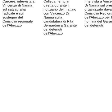
Carcere: intervista a
Collegamento in
Intervista a Vinc
Vincenzo di Nanna
diretta durante il
Di Nanna sul pres
sul satyagraha
notiziario del mattino
organizzato davan
radicale e sul
con Vincenzo Di
Consiglio Region
sostegno del
Nanna sulla
dell'Abruzzo per 
Consiglio regionale
candidatura di Rita
nomina del Gara
dell'Abruzzo
Bernardini a Garante
dei detenuti
dei detenuti
dell'Abruzzo