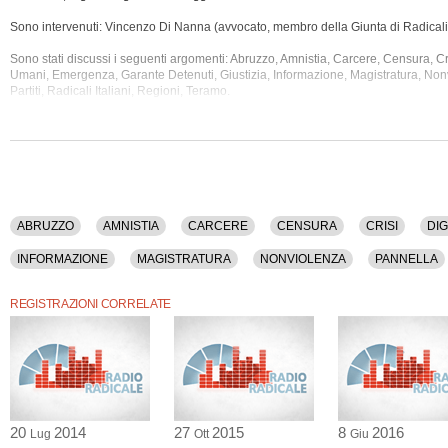
Sono intervenuti: Vincenzo Di Nanna (avvocato, membro della Giunta di Radicali I
Sono stati discussi i seguenti argomenti: Abruzzo, Amnistia, Carcere, Censura, Cris
Umani, Emergenza,
Garante Detenuti, Giustizia, Informazione, Magistratura, Non
Partiti, Radicali Italiani, Regioni, Teramo.
La registrazione audio ha una durata di 2 minuti.
ABRUZZO
AMNISTIA
CARCERE
CENSURA
CRISI
DI
INFORMAZIONE
MAGISTRATURA
NONVIOLENZA
PANNELLA
REGISTRAZIONI CORRELATE
20
2014
27
2015
8
2016
Lug
Ott
Giu