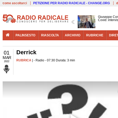
Live
come ascoltarci
PETIZIONE PER RADIO RADICALE - CHANGE.ORG
d
Giuseppe Con
Covid: interv
PALINSESTO
RIASCOLTA
ARCHIVIO
RUBRICHE
DIRE
Derrick
01
MAR
RUBRICA
| - Radio - 07:30 Durata: 3 min
2022