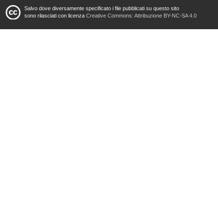
Salvo dove diversamente specificato i file pubblicati su questo sito
sono rilasciati con licenza
Creative Commons: Attribuzione BY-NC-SA 4.0