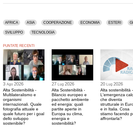
La registrazione video di questa puntata ha una durata di 33 minuti.
Questa rubrica e' disponibile anche nella sola versione audio.
AFRICA
ASIA
COOPERAZIONE
ECONOMIA
ESTERI
G
SVILUPPO
TECNOLOGIA
PUNTATE RECENTI
3
2026
27
2026
20
2026
Ago
Lug
Lug
Alta Sostenibilità -
Alta Sostenibilità -
Alta sostenibilità 
Multilateralismo e
Bilancio europeo e
L'emergenza cal
organismi
pacchetto ambiente
che diventa
internazionali. Quale
ed energia: quali
strutturale in Eu
fotografia attuale e
partite aperte in
e in Italia. Cosa
quale futuro per i goal
Europa su clima,
stiamo facendo p
dello sviluppo
energia e
affrontarla?
sostenibile?
sostenibilità?