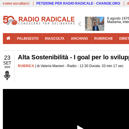
Live
come ascoltarci
PETIZIONE PER RADIO RADICALE - CHANGE.ORG
d
6 agosto 1976
Madama, interv
PALINSESTO
RIASCOLTA
ARCHIVIO
RUBRICHE
DIRE
Alta Sostenibilità - I goal per lo svi
23
SET
RUBRICA
| di Valeria Manieri - Radio - 12:30 Durata: 33 min 17 sec
2024