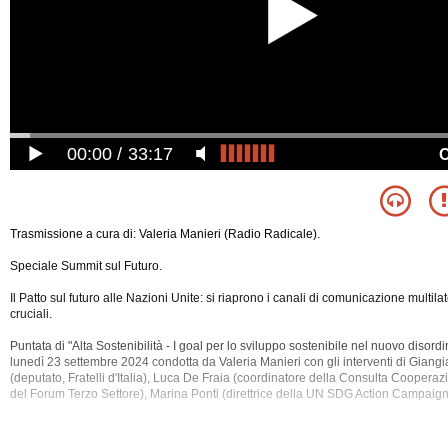
00:00
33:17
Trasmissione a cura di: Valeria Manieri (Radio Radicale).
Speciale Summit sul Futuro.
Il Patto sul futuro alle Nazioni Unite: si riaprono i canali di comunicazione multila
cruciali.
Puntata di "Alta Sostenibilità - I goal per lo sviluppo sostenibile nel nuovo disord
lunedì 23 settembre 2024 condotta da Valeria Manieri con gli interventi di Giang
(deputato, Fratelli d'Italia), Luca De Fraia (coordinatore della Consulta Coopera
del Forum Terzo Settore), Marina Ponti (direttrice della UN SDG Action Campaign
Sono stati discussi i
seguenti argomenti: Africa, Asia, Cooperazione, Economia, Es
Guerra, Industria, Onu, Pace, Sicurezza, Sviluppo, Tecnologia.