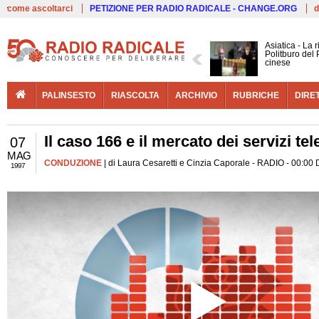
Live
come ascoltarci
PETIZIONE PER RADIO RADICALE - CHANGE.ORG
d
Asiatica - La 
Politburo del 
cinese
PALINSESTO
RIASCOLTA
ARCHIVIO
RUBRICHE
DIRE
Il caso 166 e il mercato dei servizi tele
07
MAG
CONDUZIONE
| di Laura Cesaretti e Cinzia Caporale - RADIO - 00:00 
1997