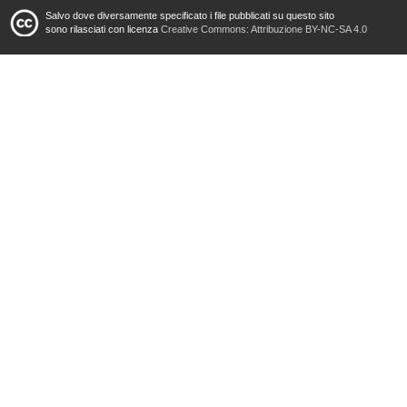
Salvo dove diversamente specificato i file pubblicati su questo sito
sono rilasciati con licenza
Creative Commons: Attribuzione BY-NC-SA 4.0