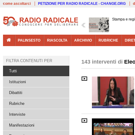
Live
come ascoltarci
PETIZIONE PER RADIO RADICALE - CHANGE.ORG
d
Stampa e reg
PALINSESTO
RIASCOLTA
ARCHIVIO
RUBRICHE
DIRE
FILTRA CONTENUTI PER
143 interventi di
Ele
Tutti
Istituzioni
Dibattiti
Rubriche
Interviste
Manifestazioni