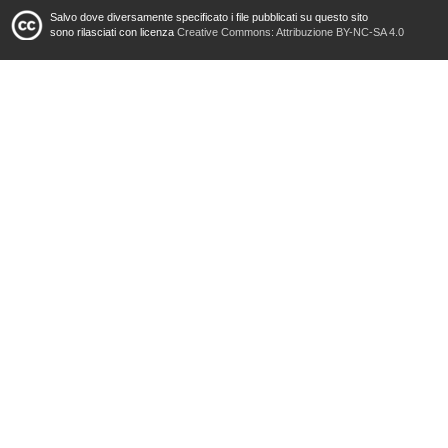
Salvo dove diversamente specificato i file pubblicati su questo sito
sono rilasciati con licenza
Creative Commons: Attribuzione BY-NC-SA 4.0