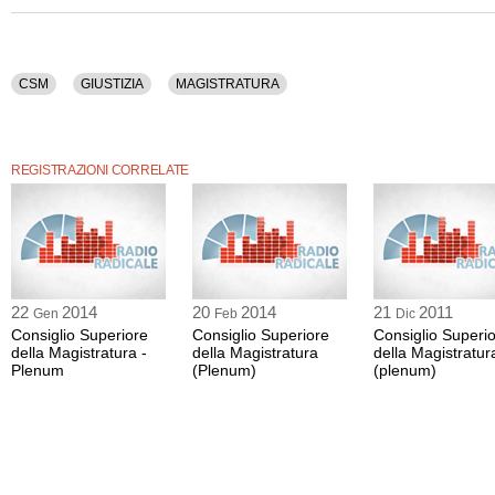
La registrazione audio dell'assemblea ha una durata di 5 ore e 4 minuti.
Tra gli argomenti discussi: Csm, Giustizia, Magistratura.
CSM
GIUSTIZIA
MAGISTRATURA
REGISTRAZIONI CORRELATE
22
2014
20
2014
21
2011
Gen
Feb
Dic
Consiglio Superiore
Consiglio Superiore
Consiglio Superi
della Magistratura -
della Magistratura
della Magistratur
Plenum
(Plenum)
(plenum)