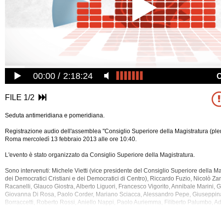
00:00
2:18:24
FILE 1/2
Seduta antimeridiana e pomeridiana.
Registrazione audio dell'assemblea "Consiglio Superiore della Magistratura (plen
Roma mercoledì 13 febbraio 2013 alle ore 10:40.
L'evento è stato organizzato da Consiglio Superiore della Magistratura.
Sono intervenuti: Michele Vietti (vice presidente del Consiglio Superiore della M
dei Democratici Cristiani e dei Democratici di Centro), Riccardo Fuzio, Nicolò Z
Racanelli, Glauco Giostra, Alberto Liguori, Francesco Vigorito, Annibale Marini, G
Giovanna Di Rosa, Paolo Corder, Mariano Sciacca,
Alessandro Pepe, Giuseppina 
Borraccetti, Roberto Rossi, Aniello Nappi, Paolo Auriemma, Filiberto Palumbo, Ad
Francesco Cassano, Bartolomeo Romano, Ernesto Lupo (primo presidente della
Cassazione), Gianfranco Ciani (procuratore generale della Corte di Cassazione)