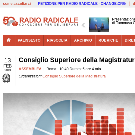
Live
come ascoltarci
PETIZIONE PER RADIO RADICALE - CHANGE.ORG
d
Presentazione
di Tommaso C
PALINSESTO
RIASCOLTA
ARCHIVIO
RUBRICHE
DIRE
Consiglio Superiore della Magistratu
13
FEB
ASSEMBLEA
| - Roma - 10:40 Durata: 5 ore 4 min
2013
Organizzatori:
Consiglio Superiore della Magistratura