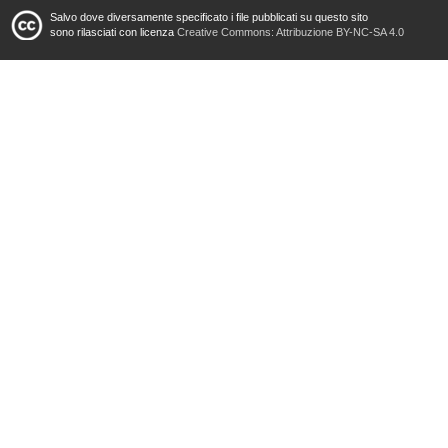
Salvo dove diversamente specificato i file pubblicati su questo sito
sono rilasciati con licenza
Creative Commons: Attribuzione BY-NC-SA 4.0