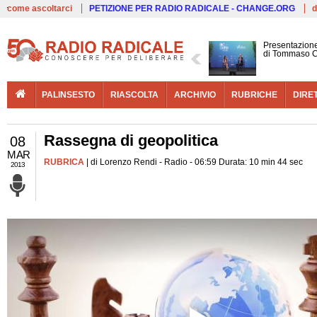
Live
come ascoltarci
PETIZIONE PER RADIO RADICALE - CHANGE.ORG
d
Presentazione
di Tommaso C
PALINSESTO
RIASCOLTA
ARCHIVIO
RUBRICHE
DIRE
Rassegna di geopolitica
08
MAR
RUBRICA
| di Lorenzo Rendi - Radio - 06:59 Durata: 10 min 44 sec
2013