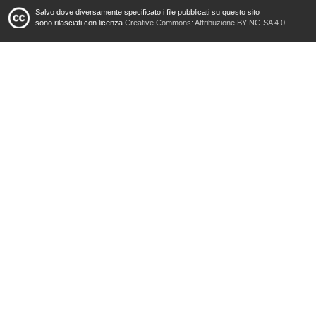
Salvo dove diversamente specificato i file pubblicati su questo sito
sono rilasciati con licenza
Creative Commons: Attribuzione BY-NC-SA 4.0