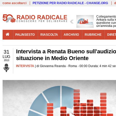
Live
come ascoltarci
PETIZIONE PER RADIO RADICALE - CHANGE.ORG
d
Collegamento
Ankara sulla l
questione cur
un'amnistia p
PALINSESTO
RIASCOLTA
ARCHIVIO
RUBRICHE
DIRE
Intervista a Renata Bueno sull'audiz
31
LUG
situazione in Medio Oriente
2013
INTERVISTA
| di Giovanna Reanda - Roma - 00:00 Durata: 4 min 42 se