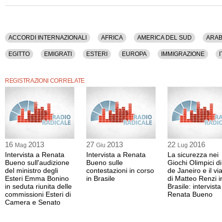
ACCORDI INTERNAZIONALI
AFRICA
AMERICA DEL SUD
ARAB
EGITTO
EMIGRATI
ESTERI
EUROPA
IMMIGRAZIONE
I
RIFUGIATI
TERRORISMO
UE
REGISTRAZIONI CORRELATE
16
2013
27
2013
22
2016
Mag
Giu
Lug
Intervista a Renata
Intervista a Renata
La sicurezza nei
Bueno sull'audizione
Bueno sulle
Giochi Olimpici di
del ministro degli
contestazioni in corso
de Janeiro e il vi
Esteri Emma Bonino
in Brasile
di Matteo Renzi i
in seduta riunita delle
Brasile: intervista
commissioni Esteri di
Renata Bueno
Camera e Senato