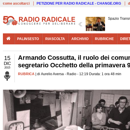
Live
come ascoltarci
PETIZIONE PER RADIO RADICALE - CHANGE.ORG
d
Spazio Trans
PALINSESTO
RIASCOLTA
ARCHIVIO
RUBRICHE
DIRE
Armando Cossutta, il ruolo dei comunis
15
DIC
segretario Occhetto della primavera 90
2015
RUBRICA
| di Aurelio Aversa - Radio - 12:19 Durata: 1 ora 48 min