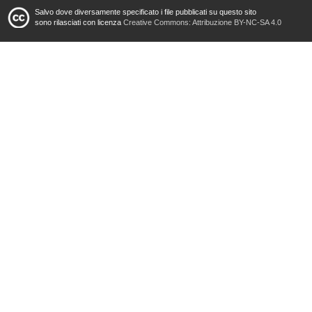
Salvo dove diversamente specificato i file pubblicati su questo sito
sono rilasciati con licenza
Creative Commons: Attribuzione BY-NC-SA 4.0