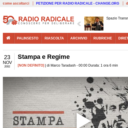
Live
come ascoltarci
PETIZIONE PER RADIO RADICALE - CHANGE.ORG
d
Spazio Trans
PALINSESTO
RIASCOLTA
ARCHIVIO
RUBRICHE
DIRE
Stampa e Regime
23
NOV
[NON DEFINITO]
| di Marco Taradash - 00:00 Durata: 1 ora 6 min
2002