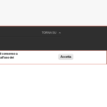
TORNA SU
 il consenso a
Accetta
ll'uso dei