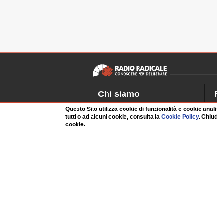
Chi siamo
Dossier Radio Radicale
P
Questo Sito utilizza cookie di funzionalità e cookie anali
tutti o ad alcuni cookie, consulta la
Cookie Policy
. Chiu
Questo sito
R
cookie.
L'Archivio
D
Redazione
La musica da Requiem
I
Infrastruttura informatica
S
Contattaci
Dati societari
Organismo di Vigilanza
Whistleblowing
FAQ