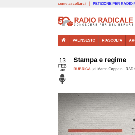
00:00
Live
come ascoltarci
PETIZIONE PER RADIO
PALINSESTO
RIASCOLTA
AR
Stampa e regime
13
FEB
RUBRICA
| di Marco Cappato - RADIO
2011