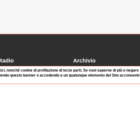
Radio
Archivio
alinsesto
Videoparlamento
tici, nonché cookie di profilazione di terze parti. Se vuoi saperne di più o negare
dendo questo banner o accedendo a un qualunque elemento del Sito acconsenti a
iascolta
Istituzioni
irette
Dibattiti
Rubriche
Manifestazioni
nterviste
Radicali
tatistiche audio/video