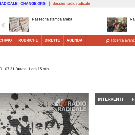
Salta al contenuto principale
 RADICALE - CHANGE.ORG
dossier radio radicale
Rassegna stampa araba
Ras
CHIVIO
RUBRICHE
DIRETTE
AGENDA
Ricerca avanz
 - 07:31 Durata: 1 ora 15 min
INTERVENTI
(SCHE
TR