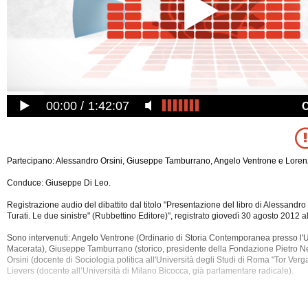
00:00
1:42:07
Partecipano: Alessandro Orsini, Giuseppe Tamburrano, Angelo Ventrone e Lorenz
Conduce: Giuseppe Di Leo.
Registrazione audio del dibattito dal titolo "Presentazione del libro di Alessandro
Turati. Le due sinistre" (Rubbettino Editore)", registrato giovedì 30 agosto 2012 a
Sono intervenuti: Angelo Ventrone (Ordinario di Storia Contemporanea presso l'U
Macerata), Giuseppe Tamburrano (storico, presidente della Fondazione Pietro N
Orsini (docente di Sociologia politica all'Università degli Studi di Roma "Tor Verga
Lievers (docente all’Università di Milano Bicocca, già parlamentare radicale).
Tra gli argomenti discussi: Comunismo, Cultura, Democrazia, Gramsci, Libro, Pc
Politica, Sinistra, Socialismo, Storia, Turati.