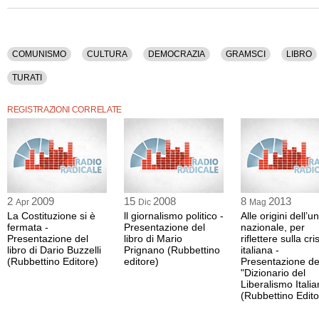
La registrazione audio di questo dibatto ha una durata di 1 ora e 42 minuti.
COMUNISMO
CULTURA
DEMOCRAZIA
GRAMSCI
LIBRO
TURATI
REGISTRAZIONI CORRELATE
2
2009
15
2008
8
2013
Apr
Dic
Mag
La Costituzione si è
ll giornalismo politico -
Alle origini dell’un
fermata -
Presentazione del
nazionale, per
Presentazione del
libro di Mario
riflettere sulla cris
libro di Dario Buzzelli
Prignano (Rubbettino
italiana -
(Rubbettino Editore)
editore)
Presentazione de
"Dizionario del
Liberalismo Italia
(Rubbettino Edito