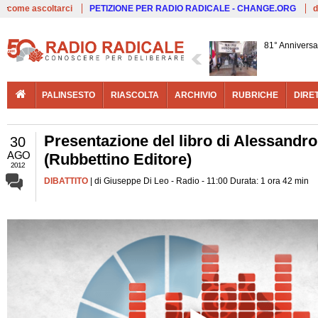
Live
come ascoltarci
PETIZIONE PER RADIO RADICALE - CHANGE.ORG
d
81° Anniversa
PALINSESTO
RIASCOLTA
ARCHIVIO
RUBRICHE
DIRE
Presentazione del libro di Alessandro
30
AGO
(Rubbettino Editore)
2012
DIBATTITO
| di Giuseppe Di Leo - Radio - 11:00 Durata: 1 ora 42 min