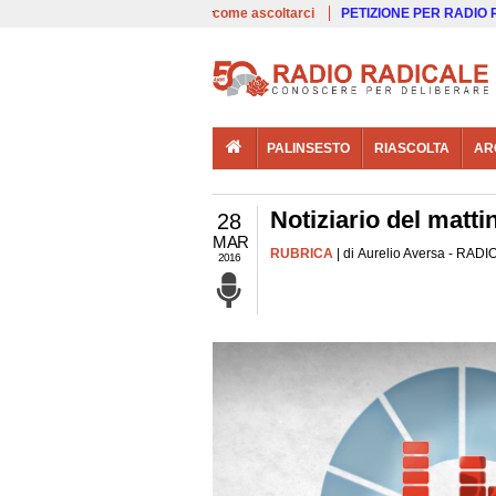
00:00
Live
come ascoltarci
PETIZIONE PER RADIO
PALINSESTO
RIASCOLTA
AR
Notiziario del matti
28
MAR
RUBRICA
| di Aurelio Aversa - RADI
2016