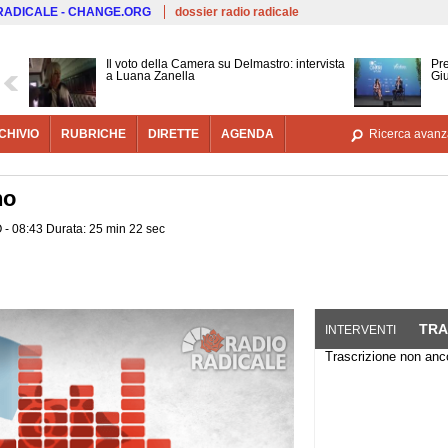
Salta al contenuto principale
 RADICALE - CHANGE.ORG
dossier radio radicale
Il voto della Camera su Delmastro: intervista
Pre
a Luana Zanella
Gi
CHIVIO
RUBRICHE
DIRETTE
AGENDA
Ricerca avanz
no
O - 08:43 Durata: 25 min 22 sec
TRA
INTERVENTI
Trascrizione non anco