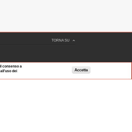
TORNA SU
 il consenso a
Accetta
ll'uso dei