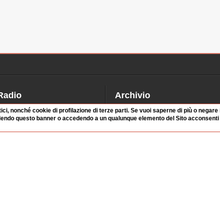
Radio
Archivio
alinsesto
Videoparlamento
tici, nonché cookie di profilazione di terze parti. Se vuoi saperne di più o negare
dendo questo banner o accedendo a un qualunque elemento del Sito acconsenti a
iascolta
Istituzioni
irette
Dibattiti
Rubriche
Manifestazioni
nterviste
Radicali
tatistiche audio/video