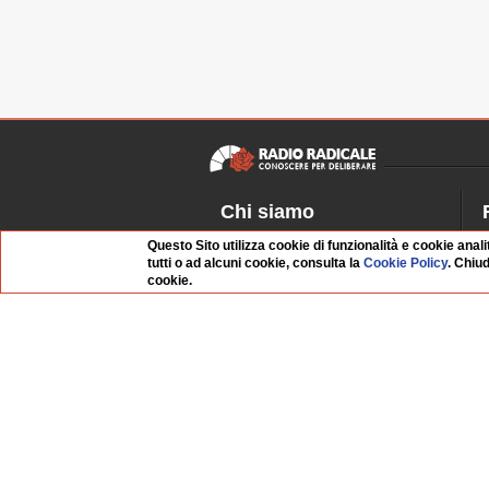
Chi siamo
Dossier Radio Radicale
P
Questo Sito utilizza cookie di funzionalità e cookie anali
tutti o ad alcuni cookie, consulta la
Cookie Policy
. Chiu
Questo sito
R
cookie.
L'Archivio
D
Redazione
La musica da Requiem
I
Infrastruttura informatica
S
Contattaci
Dati societari
Organismo di Vigilanza
Whistleblowing
FAQ