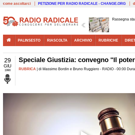
Live
come ascoltarci
PETIZIONE PER RADIO RADICALE - CHANGE.ORG
d
Rassegna st
PALINSESTO
RIASCOLTA
ARCHIVIO
RUBRICHE
DIRE
Speciale Giustizia: convegno "Il potere
29
GIU
RUBRICA
| di Massimo Bordin e Bruno Ruggiero - RADIO - 00:00 Durat
1990