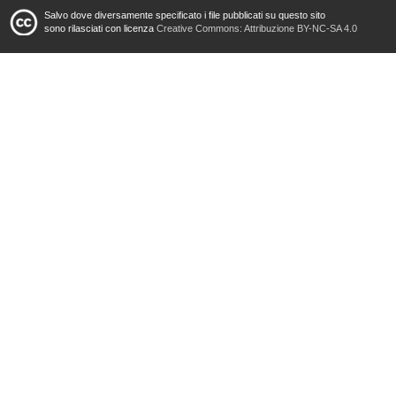
Salvo dove diversamente specificato i file pubblicati su questo sito
sono rilasciati con licenza
Creative Commons: Attribuzione BY-NC-SA 4.0