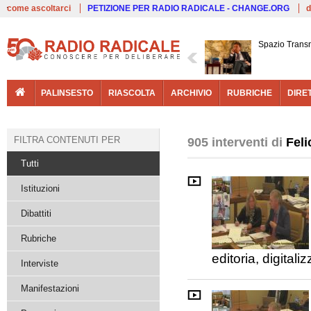
Live
come ascoltarci
PETIZIONE PER RADIO RADICALE - CHANGE.ORG
d
Spazio Trans
PALINSESTO
RIASCOLTA
ARCHIVIO
RUBRICHE
DIRE
FILTRA CONTENUTI PER
905 interventi di
Fel
Tutti
Istituzioni
Dibattiti
Rubriche
editoria, digital
Interviste
Manifestazioni