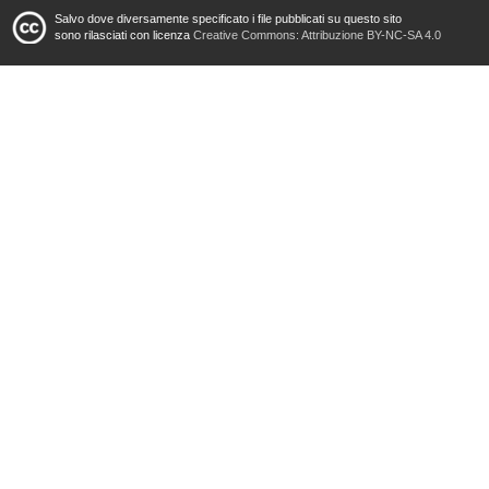
Salvo dove diversamente specificato i file pubblicati su questo sito
sono rilasciati con licenza
Creative Commons: Attribuzione BY-NC-SA 4.0