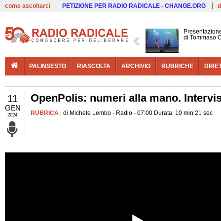
Live
come ascoltarci
PETIZIONE PER RADIO RADICALE - CHANGE.ORG
d
Presentazione
di Tommaso C
PALINSESTO
RIASCOLTA
ARCHIVIO
RUBRICHE
DIRE
OpenPolis: numeri alla mano. Intervis
11
GEN
RUBRICA
| di Michele Lembo - Radio - 07:00 Durata: 10 min 21 sec
2024