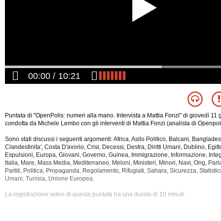
00:00
10:21
Puntata di "OpenPolis: numeri alla mano. Intervista a Mattia Fonzi" di giovedì 11
condotta da Michele Lembo con gli interventi di Mattia Fonzi (analista di Openpoli
Sono stati discussi i seguenti argomenti: Africa, Asilo Politico, Balcani, Banglade
Clandestinita', Costa D'avorio, Crisi, Decessi, Destra, Diritti Umani, Dublino, Egi
Espulsioni, Europa, Giovani, Governo, Guinea, Immigrazione, Informazione, Integr
Italia, Mare, Mass Media, Mediterraneo, Meloni, Ministeri, Minori, Navi, Ong, Pa
Partiti, Politica,
Propaganda, Regolamento, Rifugiati, Sahara, Sicurezza, Statistica
Umani, Tunisia, Unione Europea.
La registrazione video di questa puntata ha una durata di 10 minuti.
Questa rubrica e' disponibile anche nella sola versione audio.