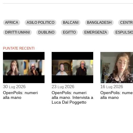
AFRICA
ASILO POLITICO
BALCANI
BANGLADESH
CENTR
DIRITTI UMANI
DUBLINO
EGITTO
EMERGENZA
ESPULSIO
INFORMAZIONE
INTEGRAZIONE
INTERNI
ITALIA
MARE
PUNTATE RECENTI
NAVI
ONG
PARLAMENTO EUROPEO
PARTITI
POLITICA
STATISTICA
TRATTA DI ESSERI UMANI
TUNISIA
UNIONE EUR
30
2026
23
2026
16
2026
Lug
Lug
Lug
OpenPolis: numeri
OpenPolis: numeri
OpenPolis: nume
alla mano
alla mano. Intervista a
alla mano
Luca Dal Poggetto