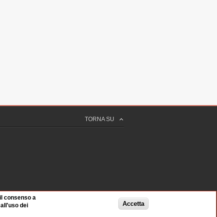
TORNA SU
 il consenso a
Accetta
ll'uso dei