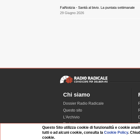
FaiNotizia - Sanità al bivio. La puntata settimanale
29 Giugno 2026
Chi siamo
Dossier Radio Radicale
P
Questo sito
R
L'Archivio
D
Redazione
Questo Sito utilizza cookie di funzionalità e cookie anali
La musica da Requiem
I
tutti o ad alcuni cookie, consulta la
Cookie Policy
. Chiu
cookie.
Infrastruttura informatica
S