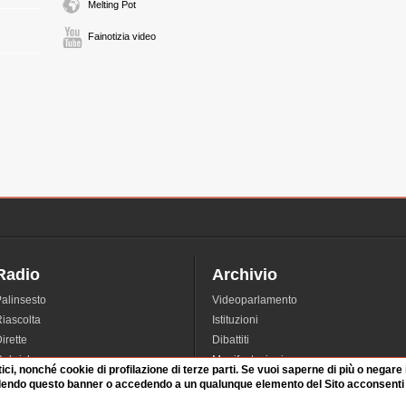
Melting Pot
Fainotizia video
Radio
Archivio
alinsesto
Videoparlamento
iascolta
Istituzioni
irette
Dibattiti
Rubriche
Manifestazioni
tici, nonché cookie di profilazione di terze parti. Se vuoi saperne di più o negare
nterviste
Radicali
dendo questo banner o accedendo a un qualunque elemento del Sito acconsenti a
tatistiche audio/video