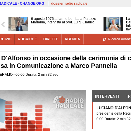
Salta al contenuto principale
 RADICALE - CHANGE.ORG
dossier radio radicale
6 agosto 1976: allarme bomba a Palazzo
La 
Madama, intervista al prof. Luigi Ciaurro
Bar
inf
lav
CHIVIO
RUBRICHE
DIRETTE
AGENDA
Ricerca avanz
o D'Alfonso in occasione della cerimonia di 
sa in Comunicazione a Marco Pannella
- TERAMO - 00:00 Durata: 2 min 32 sec
INTERVENTI
(SCHE
TR
LUCIANO D'ALFO
presidente della Reg
0:00 Durata: 2 min 32