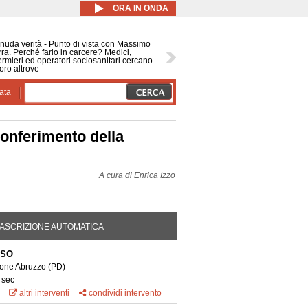
ORA IN ONDA
nuda verità - Punto di vista con Massimo
ra. Perché farlo in carcere? Medici,
ermieri ed operatori sociosanitari cercano
oro altrove
ata
conferimento della
A cura di
Enrica Izzo
DA ATTIVA)
ASCRIZIONE AUTOMATICA
NSO
ione Abruzzo
(PD)
 sec
altri interventi
condividi intervento