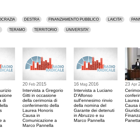
CRAZIA
DESTRA
FINANZIAMENTO PUBBLICO
LAICITA'
PAN
TERAMO
TERRITORIO
UNIVERSITA'
20
2015
16
2016
23
Feb
Mag
Apr
urizio
Intervista a Gregorio
Intervista a Luciano
Cerimon
asione
Gitti in occasione
D'Alfonso
conferi
a di
della cerimonia di
sull'ennesimo rinvio
Laurea
ella
conferimento della
della nomina del
Causa 
s
Laurea Honoris
Garante dei detenuti
Giuridi
Causa in
in Abruzzo e su
Finanz
e a
Comunicazione a
Marco Pannella
Panett
a
Marco Pannella