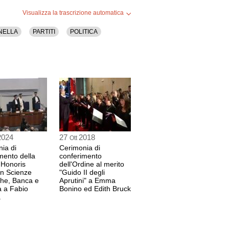
Visualizza la trascrizione automatica
NELLA
PARTITI
POLITICA
2024
27
2018
Ott
ia di
Cerimonia di
mento della
conferimento
 Honoris
dell'Ordine al merito
in Scienze
"Guido II degli
che, Banca e
Aprutini" a Emma
a a Fabio
Bonino ed Edith Bruck
a