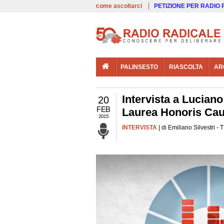
00:00
Live
come ascoltarci
PETIZIONE PER RADIO
PALINSESTO
RIASCOLTA
AR
Intervista a Lucian
20
FEB
Laurea Honoris Cau
2015
INTERVISTA
| di Emiliano Silvestri 