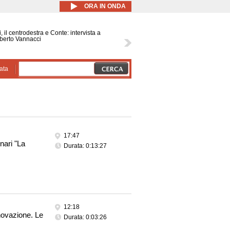
ORA IN ONDA
, il centrodestra e Conte: intervista a
berto Vannacci
ata
17:47
nari "La
Durata: 0:13:27
12:18
novazione. Le
Durata: 0:03:26