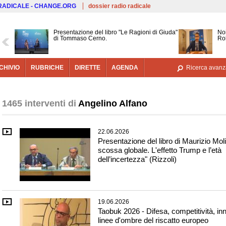
Salta al contenuto principale
 RADICALE - CHANGE.ORG
dossier radio radicale
Presentazione del libro "Le Ragioni di Giuda"
Noi
di Tommaso Cerno.
Ro
CHIVIO
RUBRICHE
DIRETTE
AGENDA
Ricerca avanz
1465 interventi di
Angelino Alfano
22.06.2026
Presentazione del libro di Maurizio Moli
scossa globale. L'effetto Trump e l’età
dell’incertezza" (Rizzoli)
19.06.2026
Taobuk 2026 - Difesa, competitività, in
linee d'ombre del riscatto europeo