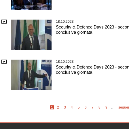
18.10.2023
Security & Defence Days 2023 - seco
conclusiva giornata
18.10.2023
Security & Defence Days 2023 - seco
conclusiva giornata
Pagine
1
2
3
4
5
6
7
8
9
…
seguen