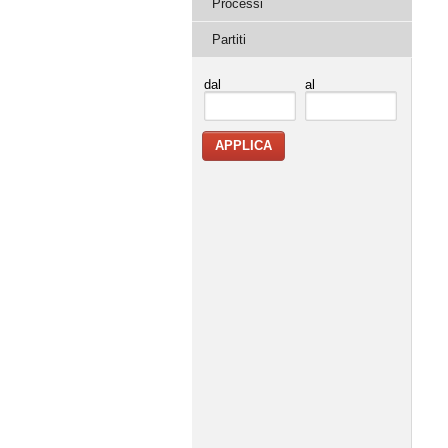
Processi
Partiti
dal
al