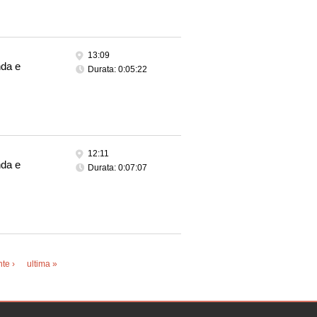
13:09
nda e
Durata: 0:05:22
12:11
nda e
Durata: 0:07:07
te ›
ultima »