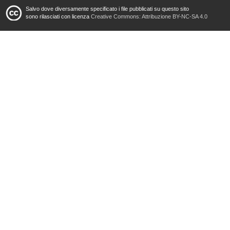
Salvo dove diversamente specificato i file pubblicati su questo sito
sono rilasciati con licenza
Creative Commons: Attribuzione BY-NC-SA 4.0