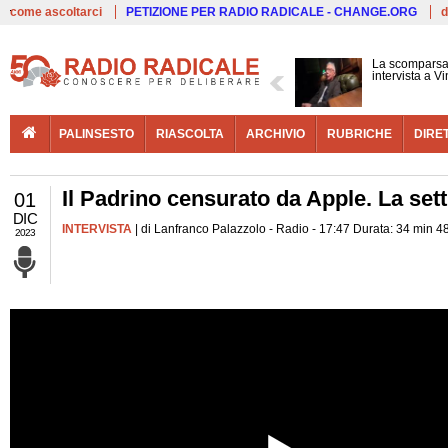
Live
come ascoltarci
PETIZIONE PER RADIO RADICALE - CHANGE.ORG
d
La scomparsa 
intervista a V
PALINSESTO
RIASCOLTA
ARCHIVIO
RUBRICHE
DIRE
Il Padrino censurato da Apple. La set
01
DIC
INTERVISTA
| di Lanfranco Palazzolo - Radio - 17:47 Durata: 34 min 4
2023