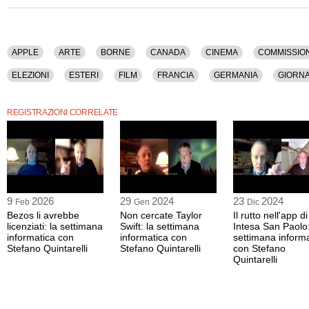
APPLE
ARTE
BORNE
CANADA
CINEMA
COMMISSIO
ELEZIONI
ESTERI
FILM
FRANCIA
GERMANIA
GIORN
MUSK
PUBBLICITA'
SICUREZZA
TECNOLOGIA
TIK TOK
REGISTRAZIONI CORRELATE
9
2026
29
2024
23
2024
Feb
Gen
Dic
Bezos li avrebbe
Non cercate Taylor
Il rutto nell'app di
licenziati: la settimana
Swift: la settimana
Intesa San Paolo:
informatica con
informatica con
settimana inform
Stefano Quintarelli
Stefano Quintarelli
con Stefano
Quintarelli