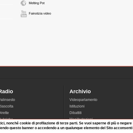
Melting Pot
Fainotizia video
Radio
Archivio
alinsesto
Videoparlamento
iascolta
Istituzioni
irette
Dibattiti
Rubriche
Manifestazioni
tici, nonché cookie di profilazione di terze parti. Se vuoi saperne di più o negare
nterviste
Radicali
dendo questo banner o accedendo a un qualunque elemento del Sito acconsenti a
tatistiche audio/video