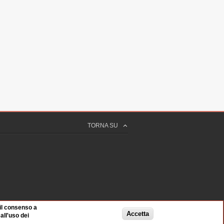
TORNA SU
 il consenso a
Accetta
ll'uso dei