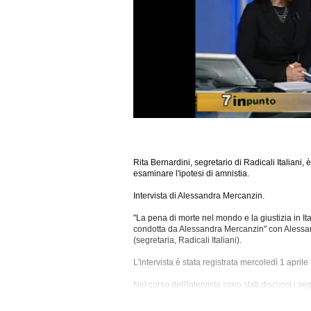
Rita Bernardini, segretario di Radicali Italiani,
esaminare l'ipotesi di amnistia.
Intervista di Alessandra Mercanzin.
"La pena di morte nel mondo e la giustizia in It
condotta da Alessandra Mercanzin" con Alessand
(segretaria, Radicali Italiani).
L'intervista è stata registrata mercoledì 1 april
Nel corso dell'intervista sono stati discussi i s
Amnistia, Asl,
Associazioni, Bernardini, Bologn
Comunita' Terapeutiche E Di Recupero, Consigli