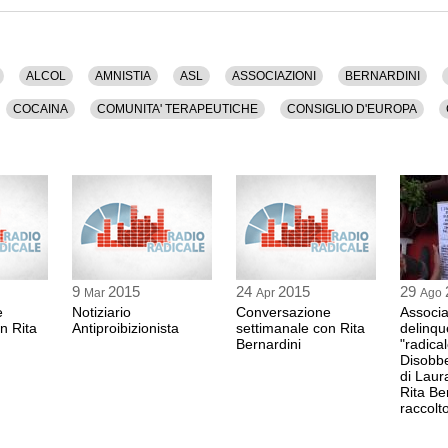
Disobbedienza Civile, Dna, Droga, Emergenza, Eroina,
ervolino, Imprenditori, Indulto, Investimenti, Lavoro,
a, Narcotraffico, Nonviolenza, Olanda, Onu, Padova,
enale, Prescrizione, Privacy, Procedura,
eferendum, Regioni, Renzi, Sanita', Sicurezza, Societa',
ALCOL
AMNISTIA
ASL
ASSOCIAZIONI
BERNARDINI
ndenti, Universita', Usa, Vassalli, Veneto, Violenza.
COCAINA
COMUNITA' TERAPEUTICHE
CONSIGLIO D'EUROPA
ti.
LITA'
DIGIUNO
DIRITTI UMANI
DISOBBEDIENZA CIVILE
DNA
a versione audio.
ANARDI
GIUSTIZIA
GOVERNO
IERVOLINO
IMPRENDITORI
MAFIA
MALATTIA
MORFINA
NARCOTRAFFICO
NONVIO
LENTO
PENA DI MORTE
PENALE
PRESCRIZIONE
PRIVACY
EFERENDUM
REGIONI
RENZI
SANITA'
SICUREZZA
SOCI
9
2015
24
2015
29
Mar
Apr
Ago
ICODIPENDENTI
UNIVERSITA'
USA
VASSALLI
VENETO
e
Notiziario
Conversazione
Associa
n Rita
Antiproibizionista
settimanale con Rita
delinqu
Bernardini
"radical
Disobbe
di Laur
Rita Ber
raccolt