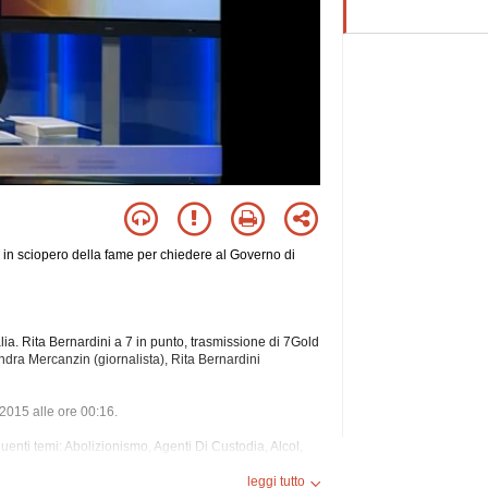
 è in sciopero della fame per chiedere al Governo di
alia. Rita Bernardini a 7 in punto, trasmissione di 7Gold
ra Mercanzin (giornalista), Rita Bernardini
e 2015 alle ore 00:16.
eguenti temi: Abolizionismo, Agenti Di Custodia, Alcol,
a, Cannabis, Carcere, Cassazione, Civile, Cocaina,
o D'europa, Corte Costituzionale, Costituzione,
leggi tutto