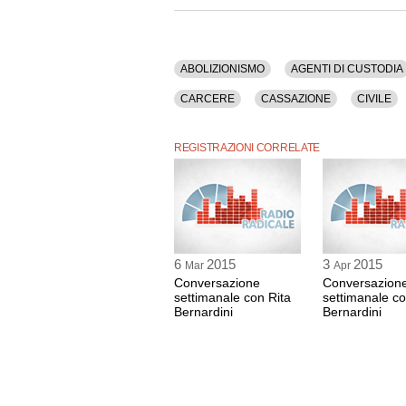
Credito, Criminalita', Digiuno, Diritti Umani, 
Farmacia, Fini, Giovanardi, Giustizia, Governo, I
Legalizzazione, Legge, Mafia, Malattia, Morfin
Partito Radicale Nonviolento, Pena Di Morte, P
Proibizionismo, Psicologia, Radicali Italiani, R
ABOLIZIONISMO
AGENTI DI CUSTODIA
Tabacco, Terrorismo Internazionale, Tossicodipe
CARCERE
CASSAZIONE
CIVILE
La registrazione video ha una durata di 16 minu
COSTITUZIONE
CREDITO
CRIMINA
Questa intervista è disponibile anche nella sol
REGISTRAZIONI CORRELATE
EROINA
FARMACIA
FINI
GIOV
LAVORO
LEGALIZZAZIONE
LEGGE
PADOVA
PARTITO RADICALE NONVIO
PSICOLOGIA
RADICALI ITALIANI
R
6
2015
3
2015
Mar
Apr
TERRORISMO INTERNAZIONALE
TOSS
Conversazione
Conversazion
settimanale con Rita
settimanale co
Bernardini
Bernardini