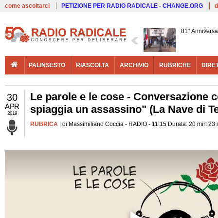
Live
come ascoltarci
PETIZIONE PER RADIO RADICALE - CHANGE.ORG
d
81° Anniversa
PALINSESTO
RIASCOLTA
ARCHIVIO
RUBRICHE
DIRE
Le parole e le cose - Conversazione c
30
APR
spiaggia un assassino" (La Nave di T
2019
RUBRICA
| di Massimiliano Coccia - RADIO - 11:15 Durata: 20 min 23 