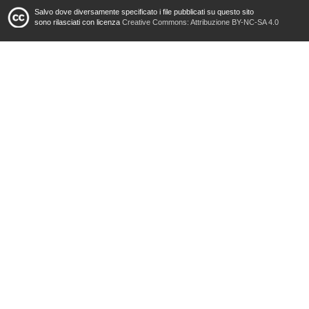
Salvo dove diversamente specificato i file pubblicati su questo sito
sono rilasciati con licenza
Creative Commons: Attribuzione BY-NC-SA 4.0