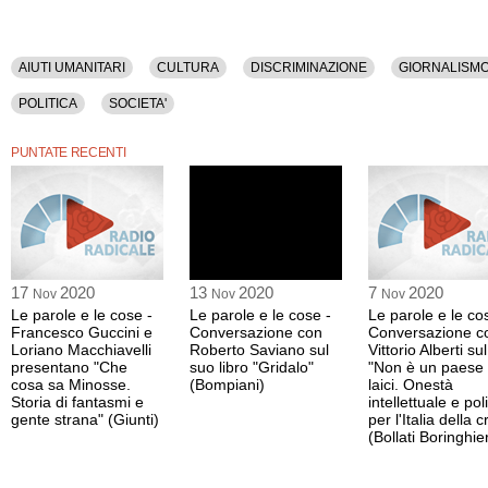
AIUTI UMANITARI
CULTURA
DISCRIMINAZIONE
GIORNALISM
POLITICA
SOCIETA'
PUNTATE RECENTI
17
2020
13
2020
7
2020
Nov
Nov
Nov
Le parole e le cose -
Le parole e le cose -
Le parole e le co
Francesco Guccini e
Conversazione con
Conversazione c
Loriano Macchiavelli
Roberto Saviano sul
Vittorio Alberti sul
presentano "Che
suo libro "Gridalo"
"Non è un paese
cosa sa Minosse.
(Bompiani)
laici. Onestà
Storia di fantasmi e
intellettuale e poli
gente strana" (Giunti)
per l'Italia della cr
(Bollati Boringhier