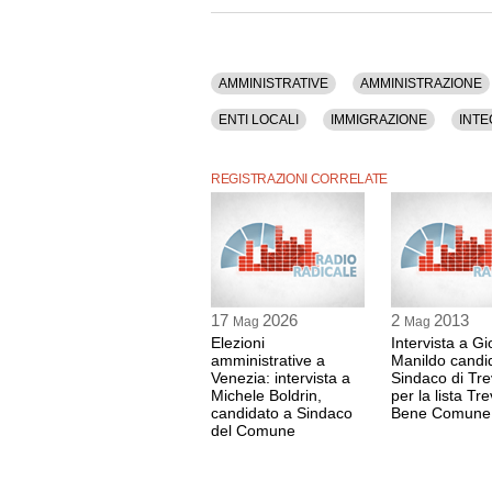
La registrazione audio ha una durata di 17 minu
AMMINISTRATIVE
AMMINISTRAZIONE
ENTI LOCALI
IMMIGRAZIONE
INTE
REFERENDUM
RODOTA'
SINDACI
REGISTRAZIONI CORRELATE
17
2026
2
2013
Mag
Mag
Elezioni
Intervista a G
amministrative a
Manildo candi
Venezia: intervista a
Sindaco di Tre
Michele Boldrin,
per la lista Tre
candidato a Sindaco
Bene Comune
del Comune