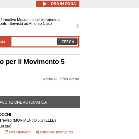
ORA IN ONDA
nformativa Musumeci sul terremoto a
oli: intervista ad Antonio Caso
ata
o per il Movimento 5
A cura di
Fabio Arena
DA ATTIVA)
ASCRIZIONE AUTOMATICA
OCCHI
 Treviso
(MOVIMENTO 5 STELLE)
 38 sec
altri interventi
condividi intervento