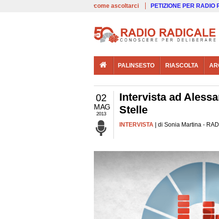
00:00
Live
come ascoltarci
PETIZIONE PER RADIO
PALINSESTO
RIASCOLTA
AR
Intervista ad Aless
02
MAG
Stelle
2013
INTERVISTA
| di Sonia Martina - RAD