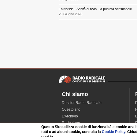
FaiNotizia - Sanità al bivio. La puntata settimanale
29 Giugno 2026
Chi siamo
Dossier Radio Radicale
P
Questo sito
R
L'Archivio
D
Redazione
Questo Sito utilizza cookie di funzionalità e cookie anali
La musica da Requiem
I
tutti o ad alcuni cookie, consulta la
Cookie Policy
. Chiu
Infrastruttura informatica
S
cookie.