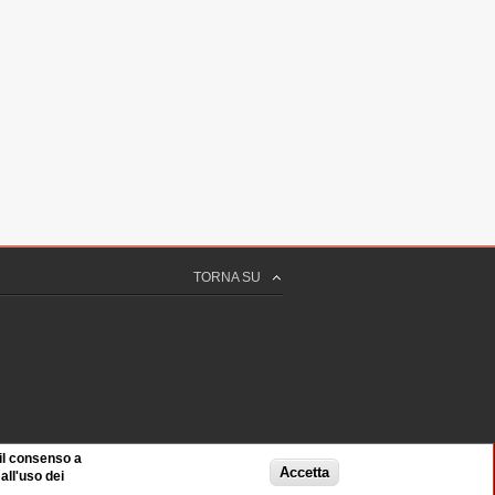
TORNA SU
 il consenso a
Accetta
ll'uso dei