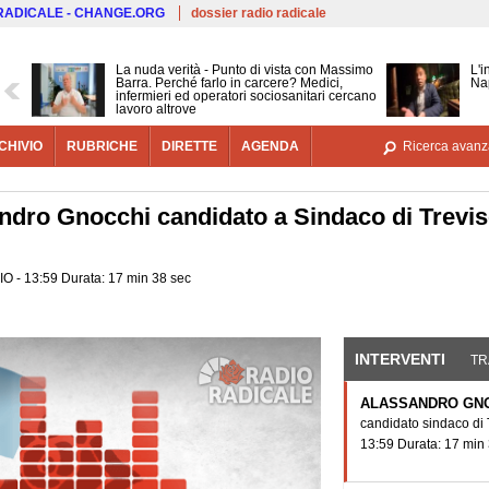
Salta al contenuto principale
 RADICALE - CHANGE.ORG
dossier radio radicale
La nuda verità - Punto di vista con Massimo
L'i
Barra. Perché farlo in carcere? Medici,
Nap
infermieri ed operatori sociosanitari cercano
lavoro altrove
CHIVIO
RUBRICHE
DIRETTE
AGENDA
Ricerca avanz
andro Gnocchi candidato a Sindaco di Trevis
IO - 13:59 Durata: 17 min 38 sec
INTERVENTI
(SCHE
TR
ALASSANDRO GN
candidato sindaco di
13:59 Durata: 17 min