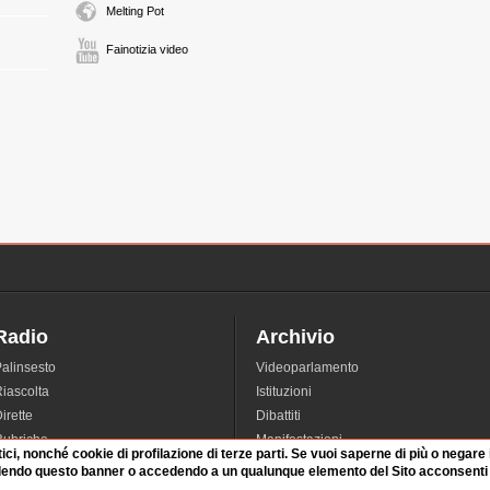
Melting Pot
Fainotizia video
Radio
Archivio
alinsesto
Videoparlamento
iascolta
Istituzioni
irette
Dibattiti
Rubriche
Manifestazioni
tici, nonché cookie di profilazione di terze parti. Se vuoi saperne di più o negare
nterviste
Radicali
dendo questo banner o accedendo a un qualunque elemento del Sito acconsenti a
tatistiche audio/video