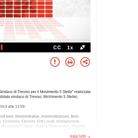
CC
1x
indaco di Treviso per il Movimento 5 Stelle" realizzata
idato sindaco di Treviso, MoVimento 5 Stelle).
2013 alle 13:59.
guenti temi: Amministrative, Amministrazione, Beni
, Economia, Elezioni, Enti Locali, Immigrazione,
i, Movimento 5 Stelle,
Politica, Referendum, Rodota',
leggi tutto