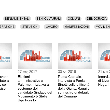
ti.
BENI AMBIENTALI
BENI CULTURALI
COMUNI
DEMOCRAZIA
GRAZIONE
ISTITUZIONI
LAVORO
MANIFESTAZIONI
MOVIMEN
STRANIERI
TERRITORIO
TREVISO
27
2017
30
2016
21
Mag
Set
Mar
iovanni
Elezioni
Roma Capitale:
Intervi
dato a
amministrative a
intervista a Paola
di Livor
viso
Palermo: iniziativa a
Binetti sulle difficoltà
Nogari
viso
sostegno del
della Giunta Raggi e
candidato Sindaco del
sul rischio di default
Movimento 5 Stelle
del Comune
Ugo Forello